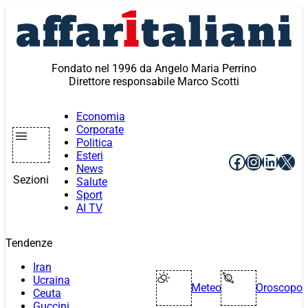
Vai
al
contenuto
Fondato nel 1996 da Angelo Maria Perrino
Direttore responsabile Marco Scotti
Economia
Corporate
Politica
Esteri
Facebook
Instagr
Linke
X
News
Sezioni
Salute
Sport
AI TV
Tendenze
Iran
Ucraina
Meteo
Oroscopo
Ceuta
Guccini