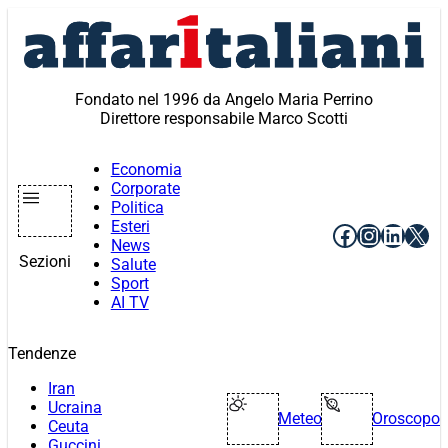
Vai
al
contenuto
Fondato nel 1996 da Angelo Maria Perrino
Direttore responsabile Marco Scotti
Economia
Corporate
Politica
Esteri
Facebook
Instagr
Linke
X
News
Sezioni
Salute
Sport
AI TV
Tendenze
Iran
Ucraina
Meteo
Oroscopo
Ceuta
Guccini