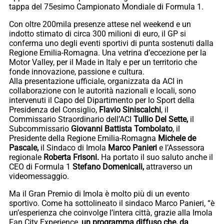
tappa del 75esimo Campionato Mondiale di Formula 1.
Con oltre 200mila presenze attese nel weekend e un
indotto stimato di circa 300 milioni di euro, il GP si
conferma uno degli eventi sportivi di punta sostenuti dalla
Regione Emilia-Romagna. Una vetrina d’eccezione per la
Motor Valley, per il Made in Italy e per un territorio che
fonde innovazione, passione e cultura.
Alla presentazione ufficiale, organizzata da ACI in
collaborazione con le autorità nazionali e locali, sono
intervenuti il Capo del Dipartimento per lo Sport della
Presidenza del Consiglio,
Flavio Siniscalchi
, il
Commissario Straordinario dell’ACI
Tullio Del Sette,
il
Subcommissario
Giovanni Battista Tombolato
, il
Presidente della Regione Emilia-Romagna
Michele de
Pascale,
il Sindaco di Imola
Marco Panieri
e l’Assessora
regionale
Roberta Frisoni.
Ha portato il suo saluto anche il
CEO di Formula 1
Stefano Domenicali,
attraverso un
videomessaggio.
Ma il Gran Premio di Imola è molto più di un evento
sportivo. Come ha sottolineato il sindaco Marco Panieri, “è
un’esperienza che coinvolge l’intera città, grazie alla Imola
Fan City Experience,
un programma diffuso che, da