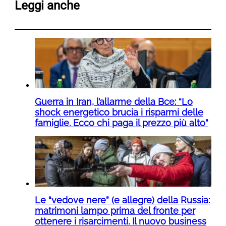
Leggi anche
Guerra in Iran, l’allarme della Bce: “Lo
shock energetico brucia i risparmi delle
famiglie. Ecco chi paga il prezzo più alto”
Le “vedove nere” (e allegre) della Russia:
matrimoni lampo prima del fronte per
ottenere i risarcimenti. Il nuovo business