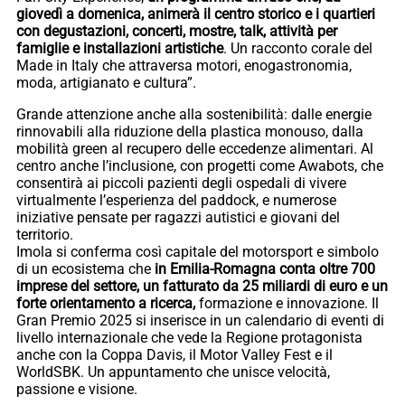
giovedì a domenica, animerà il centro storico e i quartieri
con degustazioni, concerti, mostre, talk, attività per
famiglie e installazioni artistiche
. Un racconto corale del
Made in Italy che attraversa motori, enogastronomia,
moda, artigianato e cultura”.
Grande attenzione anche alla sostenibilità: dalle energie
rinnovabili alla riduzione della plastica monouso, dalla
mobilità green al recupero delle eccedenze alimentari. Al
centro anche l’inclusione, con progetti come Awabots, che
consentirà ai piccoli pazienti degli ospedali di vivere
virtualmente l’esperienza del paddock, e numerose
iniziative pensate per ragazzi autistici e giovani del
territorio.
Imola si conferma così capitale del motorsport e simbolo
di un ecosistema che
in Emilia-Romagna conta oltre 700
imprese del settore, un fatturato da 25 miliardi di euro e un
forte orientamento a ricerca,
formazione e innovazione. Il
Gran Premio 2025 si inserisce in un calendario di eventi di
livello internazionale che vede la Regione protagonista
anche con la Coppa Davis, il Motor Valley Fest e il
WorldSBK. Un appuntamento che unisce velocità,
passione e visione.