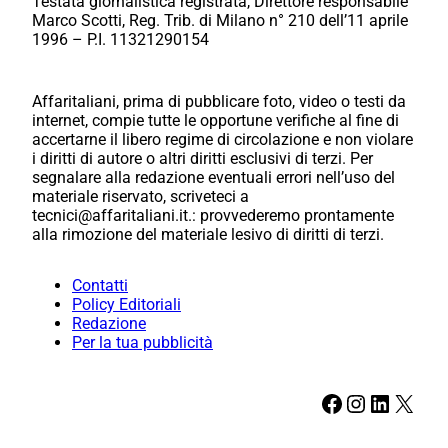
Testata giornalistica registrata, Direttore responsabile
Marco Scotti, Reg. Trib. di Milano n° 210 dell’11 aprile
1996 – P.I. 11321290154
Affaritaliani, prima di pubblicare foto, video o testi da
internet, compie tutte le opportune verifiche al fine di
accertarne il libero regime di circolazione e non violare
i diritti di autore o altri diritti esclusivi di terzi. Per
segnalare alla redazione eventuali errori nell’uso del
materiale riservato, scriveteci a
tecnici@affaritaliani.it.: provvederemo prontamente
alla rimozione del materiale lesivo di diritti di terzi.
Contatti
Policy Editoriali
Redazione
Per la tua pubblicità
Facebook
Instagram
LinkedIn
X