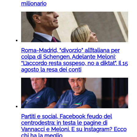
milionario
Roma-Madrid, “divorzio” all’italiana per
colpa di Schengen. Adelante Meloni:
“L’accordo resta sospeso, no a diktat”. Il 15
agosto la resa dei conti
Partiti e social, Facebook feudo del
centrodestra: in testa le pagine di
Vannacci e Meloni. E su Instagram? Ecco
chi ha la meglio