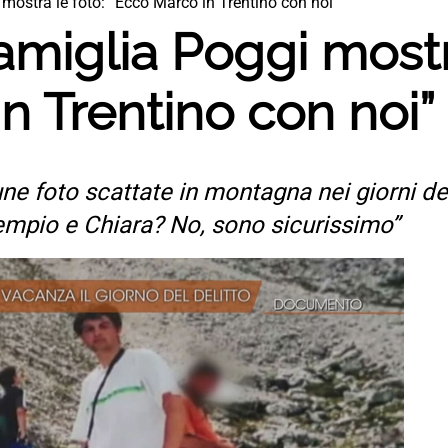
 mostra le foto: “Ecco Marco in Trentino con noi”
famiglia Poggi mostr
n Trentino con noi”
e foto scattate in montagna nei giorni del
mpio e Chiara? No, sono sicurissimo”