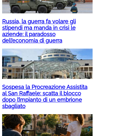
Russia, la guerra fa volare gli
stipendi ma manda in crisi le
aziende: il paradosso
dell’economia di guerra
Sospesa la Procreazione Assistita
al San Raffaele: scatta il blocco
dopo l’impianto di un embrione
sbagliato