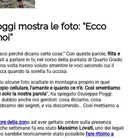
oggi mostra le foto: “Ecco
oi”
co perché dicano certe cose.” Con queste parole,
Rita e
ati a parlare in tv, nel corso della puntata di Quarto Grado
na volta hanno voluto smentire le voci secondo cui il
nza quando la sorella fu uccisa.
to alcune foto scattate in montagna proprio in quei
oppio cellulare, l’amante e quanto ce n’è. Così smentiamo
solo la nostra parola
”, ha spiegato Giuseppe Poggi.
 dubbio anche noi genitori: cosa diciamo, cosa
biamo dei segreti, e via discorrendo… Così mettiamo a
ore della zon
a ad aver gettato ombre sulla presenza
lche settimane fa era stato
Massimo Lovati,
uno dei legali
no sarebbe teoricamente stato possibile
fare ritorno a