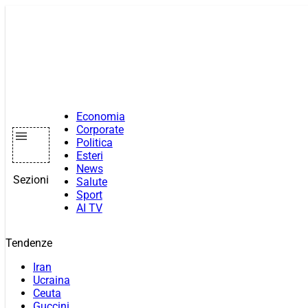
Vai
al
contenuto
Economia
Corporate
Politica
Esteri
News
Sezioni
Salute
Sport
AI TV
Tendenze
Iran
Ucraina
Ceuta
Guccini