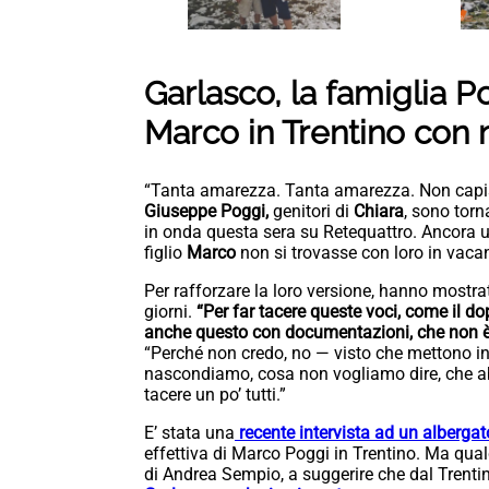
Garlasco, la famiglia P
Marco in Trentino con n
“Tanta amarezza. Tanta amarezza. Non capis
Giuseppe Poggi,
genitori di
Chiara
, sono torn
in onda questa sera su Retequattro. Ancora u
figlio
Marco
non si trovasse con loro in vaca
Per rafforzare la loro versione, hanno mostra
giorni.
“Per far tacere queste voci, come il d
anche questo con documentazioni, che non è 
“Perché non credo, no — visto che mettono in
nascondiamo, cosa non vogliamo dire, che ab
tacere un po’ tutti.”
E’ stata una
recente intervista ad un albergat
effettiva di Marco Poggi in Trentino. Ma qua
di Andrea Sempio, a suggerire che dal Trenti