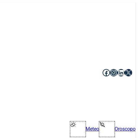
Facebook
Instagr
Linke
X
Meteo
Oroscopo