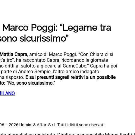
i Marco Poggi: “Legame tra
ono sicurissimo”
Mattia Capra
, amico di Marco Poggi. “Con Chiara ci si
nt’altro”, ha raccontato Capra, ricordando le giornate
mo dritti al salotto a giocare al GameCube.” Capra ha poi
 parte di Andrea Sempio, l’altro amico indagato
 ha risposto.
E sui presunti segreti relativi a un possibile
o: “No, sono sicurissimo.”
MILANO
6 – 2026 Uomini & Affari S.r.l. Tutti i diritti sono riservati
ata giornalistica registrata, Direttore responsabile Marco Scotti, 