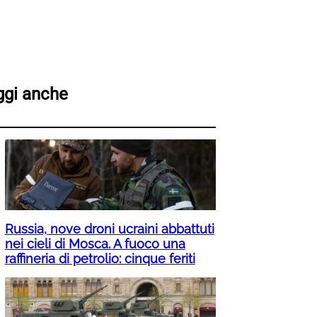
ggi anche
Russia, nove droni ucraini abbattuti
nei cieli di Mosca. A fuoco una
raffineria di petrolio: cinque feriti