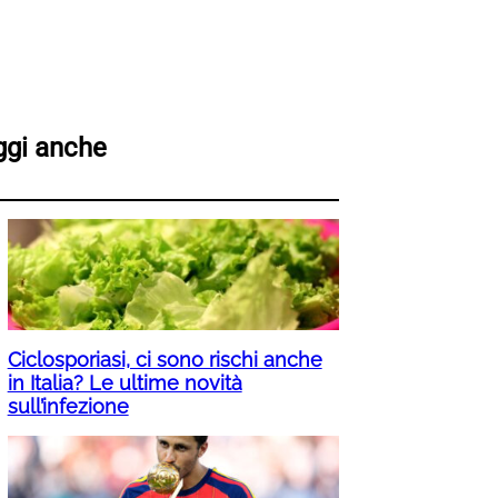
ggi anche
Ciclosporiasi, ci sono rischi anche
in Italia? Le ultime novità
sull’infezione