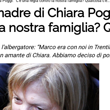
a Poggi: “C’è una regia contro la nostra famiglia? Qualcosa c’è…
madre di Chiara Pogg
la nostra famiglia? 
l’albergatore: “Marco era con noi in Trent
, un amante di Chiara. Abbiamo deciso di por