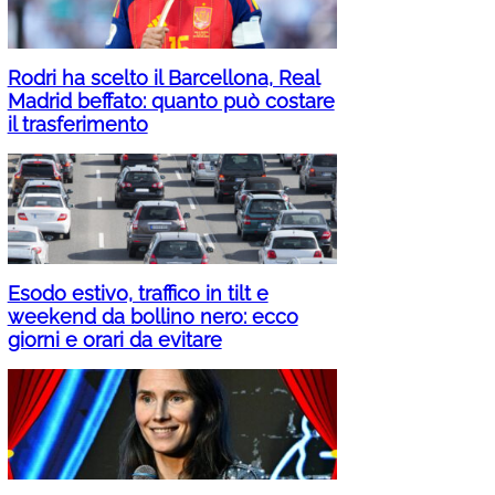
Rodri ha scelto il Barcellona, Real
Madrid beffato: quanto può costare
il trasferimento
Esodo estivo, traffico in tilt e
weekend da bollino nero: ecco
giorni e orari da evitare