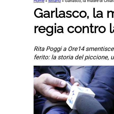
Home
»
Milano
»
Garlasco, la madre di Chiar
Garlasco, la 
regia contro 
Rita Poggi a Ore14 smentisce 
ferito: la storia del piccione