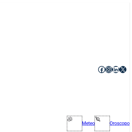
Facebook
Instagr
Linke
X
Meteo
Oroscopo