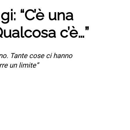
”
i: “C’è una
Qualcosa c’è…”
ino. Tante cose ci hanno
re un limite”