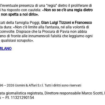
eventuale presenza di una “regia” dietro il proliferare di
i ha risposto con cautela: «
Non so se c’è una regia dietro
non spetta a noi dirlo».
cati della famiglia Poggi,
Gian Luigi Tizzoni e Francesco
 dura: «Non c’è limite alla fantasia, né alla volontà di
 coinvolte. Dispiace che la Procura di Pavia non abbia
meno di fronte alle innumerevoli falsità che leggiamo ogni
di qualsiasi scrupolo».
MILANO
6 – 2026 Uomini & Affari S.r.l. Tutti i diritti sono riservati
ata giornalistica registrata, Direttore responsabile Marco Scotti, 
 – P.I. 11321290154