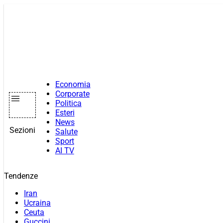
Vai
al
contenuto
Economia
Corporate
Politica
Esteri
News
Sezioni
Salute
Sport
AI TV
Tendenze
Iran
Ucraina
Ceuta
Guccini