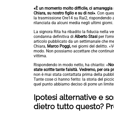
«È un momento molto difficile, ci amareggia s
Chiara, su nostro figlio e su di noi»
. Con ques
la trasmissione Ore14 su Rai2, rispondendo al
rilanciata da alcuni media negli ultimi giorni.
La signora Rita ha ribadito la fiducia nella ve
condanna definitiva di
Alberto Stasi
per l’omi
articolo pubblicato da un settimanale che met
Chiara,
Marco Poggi,
nei giorni del delitto. 
modo. Non possiamo accettare che continuino 
vittima.
Rispondendo in modo netto, ha chiarito: «
Nos
state scritte tante falsità. Vedremo, per ora p
non è mai stata contattata prima della pubbli
Tante cose ci hanno ferito: la storia del picci
quel punto abbiamo deciso di porre un limite
Ipotesi alternative e so
dietro tutto questo? P