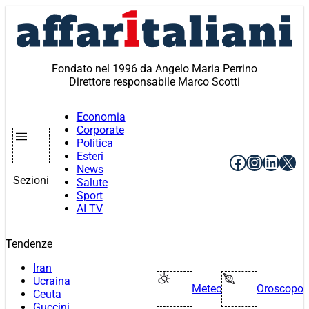
Vai
al
contenuto
Fondato nel 1996 da Angelo Maria Perrino
Direttore responsabile Marco Scotti
Economia
Corporate
Politica
Esteri
Facebook
Instagr
Linke
X
News
Sezioni
Salute
Sport
AI TV
Tendenze
Iran
Ucraina
Meteo
Oroscopo
Ceuta
Guccini