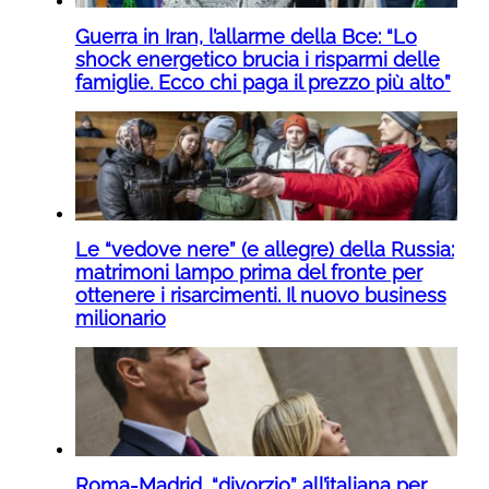
Guerra in Iran, l’allarme della Bce: “Lo
shock energetico brucia i risparmi delle
famiglie. Ecco chi paga il prezzo più alto”
Le “vedove nere” (e allegre) della Russia:
matrimoni lampo prima del fronte per
ottenere i risarcimenti. Il nuovo business
milionario
Roma-Madrid, “divorzio” all’italiana per