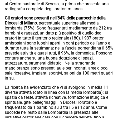
al Centro pastorale di Seveso, la prima che presenta una
radiografia completa degli oratori milanesi.
Gli oratori sono presenti nell’84% delle parrocchie della
Diocesi di Milano
, percentuale superiore alle media
lombarda (75%). Sono frequentati mediamente da 212 tra
bambini e ragazzi, un dato più positivo di quello degli
oratori in tutto il territorio regionale (180). I 937 oratori
ambrosiani sono luoghi aperti in ogni periodo dell’anno e
durante tutta la settimana: nella fascia pomeridiana il 65%
prevede attività e quasi tutti, il 96%, la domenica. Possono
contare anche su una buona dotazione di spazi,
attrezzature, strumenti didattici. Nella stragrande
maggioranza sono presenti aule per incontri, aree gioco,
sale ricreative, impianti sportivi, saloni da 100 metri quadri
in su.
La ricerca ha evidenziato che vi si svolgono in media 11
diverse attività (dato in linea con la media lombarda): si
spazia da feste, attività ricreative, formazione liturgica e
spirituale, gite, pellegrinaggi. In Diocesi l’oratorio è
frequentato da 1 bambino su 3 tra i 6 e i 12 anni. Come
succede nel resto dalle Lombardia la presenza alle
iniziative oratoriane cala con il crescere dell’età, fino a