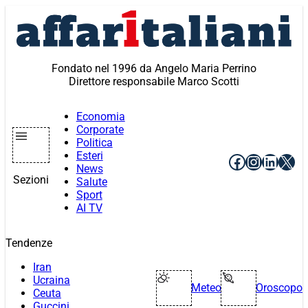
Vai
al
contenuto
Fondato nel 1996 da Angelo Maria Perrino
Direttore responsabile Marco Scotti
Economia
Corporate
Politica
Esteri
Facebook
Instagr
Linke
X
News
Sezioni
Salute
Sport
AI TV
Tendenze
Iran
Ucraina
Meteo
Oroscopo
Ceuta
Guccini