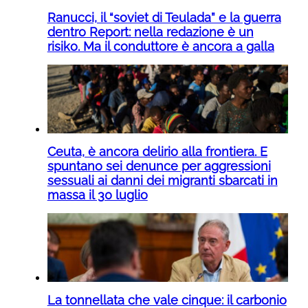
Ranucci, il “soviet di Teulada” e la guerra
dentro Report: nella redazione è un
risiko. Ma il conduttore è ancora a galla
Ceuta, è ancora delirio alla frontiera. E
spuntano sei denunce per aggressioni
sessuali ai danni dei migranti sbarcati in
massa il 30 luglio
La tonnellata che vale cinque: il carbonio