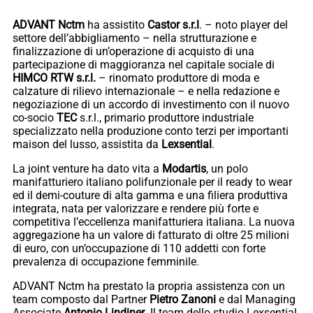
ADVANT Nctm
ha assistito
Castor s.r.l
. – noto player del
settore dell’abbigliamento – nella strutturazione e
finalizzazione di un’operazione di acquisto di una
partecipazione di maggioranza nel capitale sociale di
HIMCO RTW s.r.l.
– rinomato produttore di moda e
calzature di rilievo internazionale – e nella redazione e
negoziazione di un accordo di investimento con il nuovo
co-socio
TEC
s.r.l., primario produttore industriale
specializzato nella produzione conto terzi per importanti
maison del lusso, assistita da
Lexsential
.
La joint venture ha dato vita a
Modartis
, un polo
manifatturiero italiano polifunzionale per il ready to wear
ed il demi-couture di alta gamma e una filiera produttiva
integrata, nata per valorizzare e rendere più forte e
competitiva l’eccellenza manifatturiera italiana. La nuova
aggregazione ha un valore di fatturato di oltre 25 milioni
di euro, con un’occupazione di 110 addetti con forte
prevalenza di occupazione femminile.
ADVANT Nctm ha prestato la propria assistenza con un
team composto dal Partner
Pietro Zanoni
e dal Managing
Associate
Antonio Lindiner
. Il team dello studio Lexsential