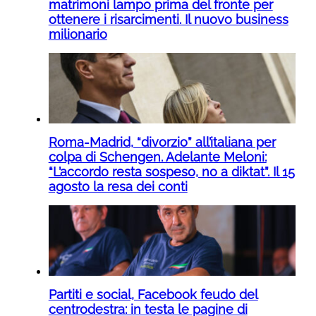
matrimoni lampo prima del fronte per
ottenere i risarcimenti. Il nuovo business
milionario
Roma-Madrid, “divorzio” all’italiana per
colpa di Schengen. Adelante Meloni:
“L’accordo resta sospeso, no a diktat”. Il 15
agosto la resa dei conti
Partiti e social, Facebook feudo del
centrodestra: in testa le pagine di