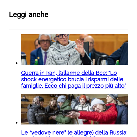
Leggi anche
Guerra in Iran, l’allarme della Bce: “Lo
shock energetico brucia i risparmi delle
famiglie. Ecco chi paga il prezzo più alto”
Le “vedove nere” (e allegre) della Russia: