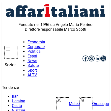
Vai
al
contenuto
Fondato nel 1996 da Angelo Maria Perrino
Direttore responsabile Marco Scotti
Economia
Corporate
Politica
Esteri
Facebook
Instagr
Linke
X
News
Sezioni
Salute
Sport
AI TV
Tendenze
Iran
Ucraina
Meteo
Oroscopo
Ceuta
Guccini