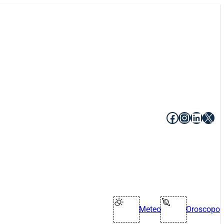
Facebook
Instagr
Linke
X
Meteo
Oroscopo