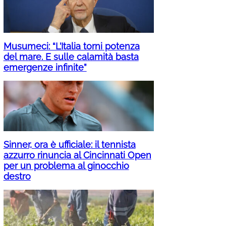
Musumeci: “L’Italia torni potenza
del mare. E sulle calamità basta
emergenze infinite”
Sinner, ora è ufficiale: il tennista
azzurro rinuncia al Cincinnati Open
per un problema al ginocchio
destro