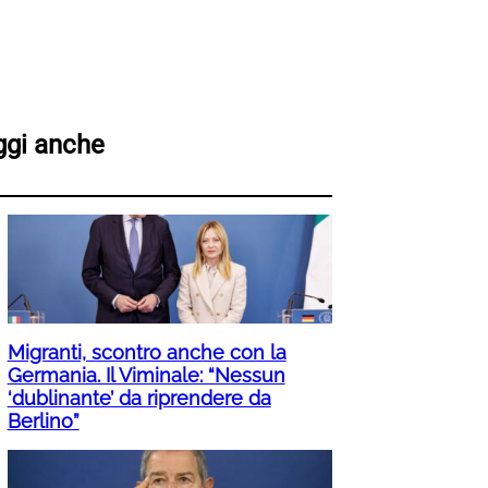
ggi anche
Migranti, scontro anche con la
Germania. Il Viminale: “Nessun
‘dublinante’ da riprendere da
Berlino”