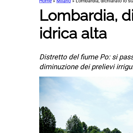
Home
»
Milano
»
Lombardia, dichiarato lo sta
Lombardia, di
idrica alta
Distretto del fiume Po: si pas
diminuzione dei prelievi irrigu