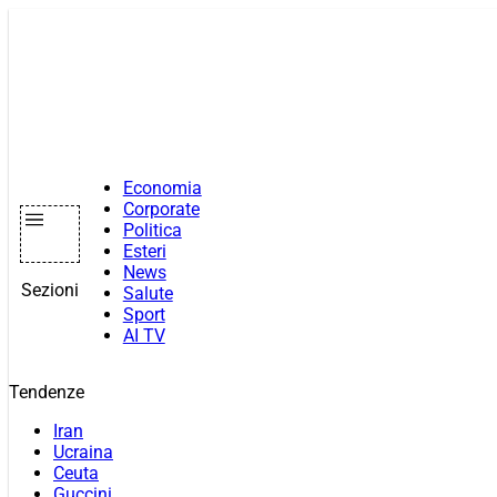
Vai
al
contenuto
Economia
Corporate
Politica
Esteri
News
Sezioni
Salute
Sport
AI TV
Tendenze
Iran
Ucraina
Ceuta
Guccini