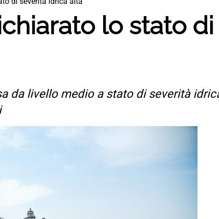
to di severità idrica alta
chiarato lo stato di
sa da livello medio a stato di severità idri
i