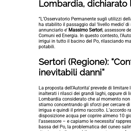
Lombardia, dichiarato lo
“L’Osservatorio Permanente sugli utilizzi della
ha stabilito il passaggio dal ‘livello medio’ di s
annunciarlo e’
Massimo Sertori
, assessore d
Comuni ed Energia. In questo contesto, l’Auto
irrigui in tutto il bacino del Po, rilasciando m
potabili.
Sertori (Regione): “Co
inevitabili danni”
La proposta dell’Autorita’ prevede di limitare
inalterati i rilasci dei grandi laghi, oppure di l
Lombardia considerato che al momento non si
stiamo concentrando gli sforzi per cercare d
irrigua e quindi il primo raccolto. L’accordo ra
disposizione acqua per coprire almeno 10 gio
l’assessore – e capiamo le necessita’ rapprese
bassa del Po, la problematica del cuneo sali