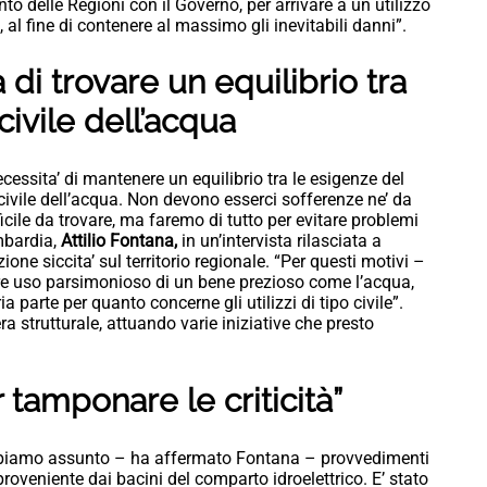
o delle Regioni con il Governo, per arrivare a un utilizzo
 al fine di contenere al massimo gli inevitabili danni”.
à di trovare un equilibrio tra
ivile dell’acqua
ecessita’ di mantenere un equilibrio tra le esigenze del
 civile dell’acqua. Non devono esserci sofferenze ne’ da
fficile da trovare, ma faremo di tutto per evitare problemi
mbardia,
Attilio Fontana,
in un’intervista rilasciata a
one siccita’ sul territorio regionale. “Per questi motivi –
fare uso parsimonioso di un bene prezioso come l’acqua,
a parte per quanto concerne gli utilizzi di tipo civile”.
a strutturale, attuando varie iniziative che presto
 tamponare le criticità”
biamo assunto – ha affermato Fontana – provvedimenti
proveniente dai bacini del comparto idroelettrico. E’ stato