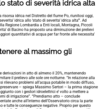
 stato di severità idrica alta
 risorsa idrica nel Distretto del fiume Po, riunitosi oggi,
everita’ idrica allo ‘stato di severita’ idrica alta’”. Ad
ella Regione Lombardia a Enti locali, Montagna, Piccoli
rita’ di Bacino ha proposto una diminuzione dei prelievi
aggiori quantitativi di acqua per far fronte alle necessita’
ntenere al massimo gli
 le derivazioni in atto di almeno il 20%, mantenendo
imitare il prelievo alle sole ore notturne. “In relazione alla
 rilevano problemi all’acqua potabile in modo diffuso,
i preservare – spiega Massimo Sertori – la prima stagione
ggiunto con i gestori idroelettrici e’ volto a mettere a
rni di irrigazione”. “Prendiamo atto – conclude
ntate anche all’interno dell’Osservatorio circa la parte
no e tutte le conseguenze negative. Proprio per questo