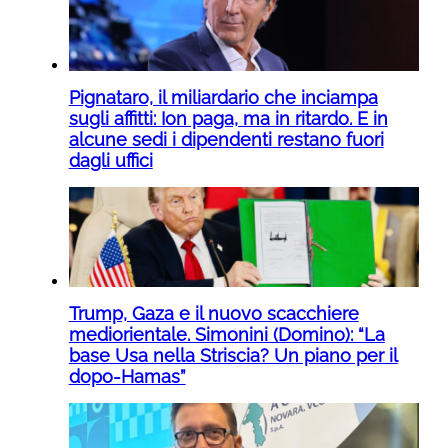
Pignataro, il miliardario che inciampa
sugli affitti: Ion paga, ma in ritardo. E in
alcune sedi i dipendenti restano fuori
dagli uffici
Trump, Gaza e il nuovo scacchiere
mediorientale. Simonini (Domino): “La
base Usa nella Striscia? Un piano per il
dopo-Hamas”