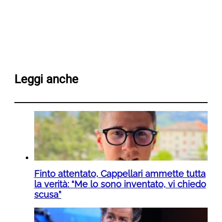
Leggi anche
Finto attentato, Cappellari ammette tutta
la verità: “Me lo sono inventato, vi chiedo
scusa”