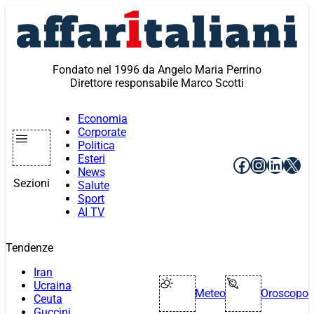
Vai
al
contenuto
Fondato nel 1996 da Angelo Maria Perrino
Direttore responsabile Marco Scotti
Economia
Corporate
Politica
Esteri
Facebook
Instagr
Linke
X
News
Sezioni
Salute
Sport
AI TV
Tendenze
Iran
Ucraina
Meteo
Oroscopo
Ceuta
Guccini