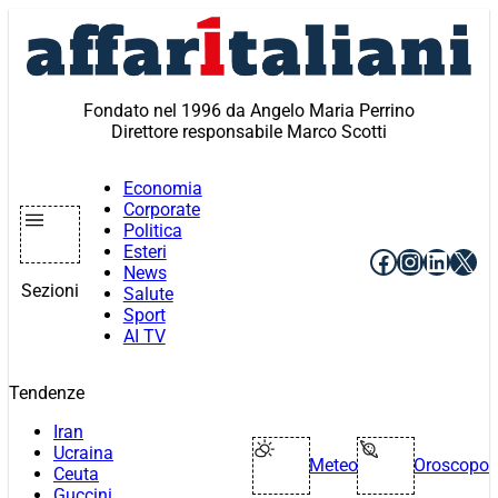
Vai
al
contenuto
Fondato nel 1996 da Angelo Maria Perrino
Direttore responsabile Marco Scotti
Economia
Corporate
Politica
Esteri
Facebook
Instagr
Linke
X
News
Sezioni
Salute
Sport
AI TV
Tendenze
Iran
Ucraina
Meteo
Oroscopo
Ceuta
Guccini