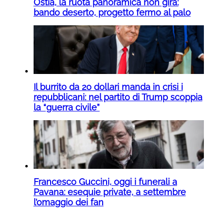
Ostia, la ruota panoramica non gira:
bando deserto, progetto fermo al palo
Il burrito da 20 dollari manda in crisi i
repubblicani: nel partito di Trump scoppia
la “guerra civile”
Francesco Guccini, oggi i funerali a
Pavana: esequie private, a settembre
l’omaggio dei fan