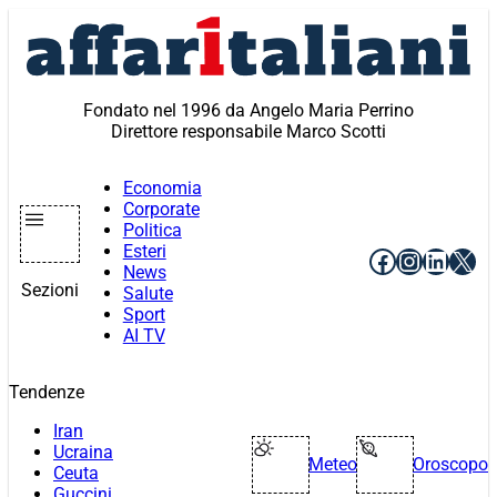
Vai
al
contenuto
Fondato nel 1996 da Angelo Maria Perrino
Direttore responsabile Marco Scotti
Economia
Corporate
Politica
Esteri
Facebook
Instagr
Linke
X
News
Sezioni
Salute
Sport
AI TV
Tendenze
Iran
Ucraina
Meteo
Oroscopo
Ceuta
Guccini