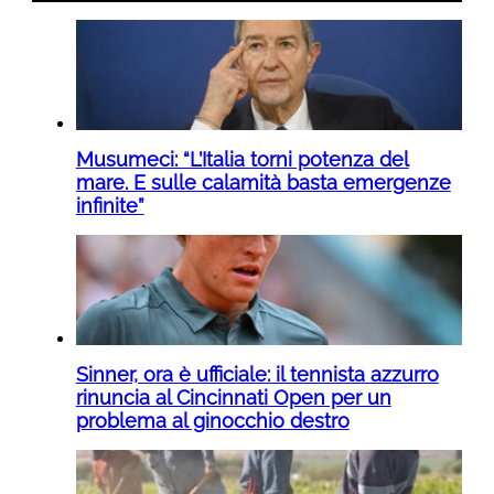
Musumeci: “L’Italia torni potenza del
mare. E sulle calamità basta emergenze
infinite”
Sinner, ora è ufficiale: il tennista azzurro
rinuncia al Cincinnati Open per un
problema al ginocchio destro