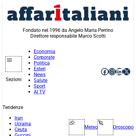
Vai
al
contenuto
Fondato nel 1996 da Angelo Maria Perrino
Direttore responsabile Marco Scotti
Economia
Corporate
Politica
Esteri
Facebook
Instagr
Linke
X
News
Sezioni
Salute
Sport
AI TV
Tendenze
Iran
Ucraina
Meteo
Oroscopo
Ceuta
Guccini