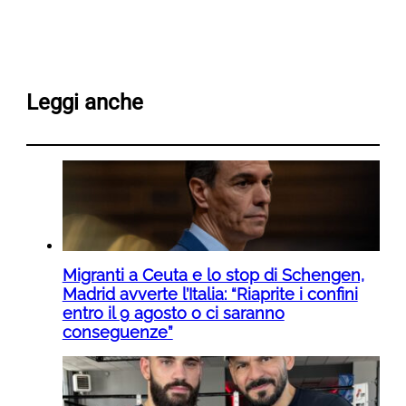
Leggi anche
Migranti a Ceuta e lo stop di Schengen,
Madrid avverte l’Italia: “Riaprite i confini
entro il 9 agosto o ci saranno
conseguenze”