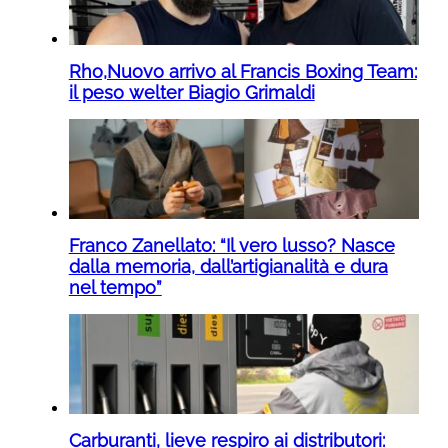
Rho,Nuovo arrivo al Francis Boxing Team:
il peso welter Biagio Grimaldi
Franco Zanellato: “Il vero lusso? Nasce
dalla memoria, dall’artigianalità e dura
nel tempo”
Carburanti, lieve respiro ai distributori: