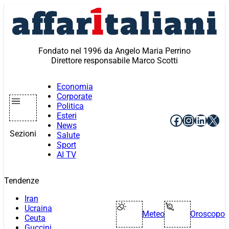
Vai
al
contenuto
Fondato nel 1996 da Angelo Maria Perrino
Direttore responsabile Marco Scotti
Economia
Corporate
Politica
Esteri
Facebook
Instagr
Linke
X
News
Sezioni
Salute
Sport
AI TV
Tendenze
Iran
Ucraina
Meteo
Oroscopo
Ceuta
Guccini