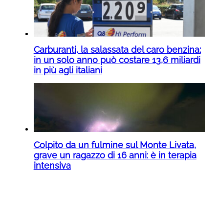
Carburanti, la salassata del caro benzina:
in un solo anno può costare 13,6 miliardi
in più agli italiani
Colpito da un fulmine sul Monte Livata,
grave un ragazzo di 16 anni: è in terapia
intensiva