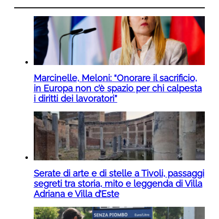
Marcinelle, Meloni: “Onorare il sacrificio,
in Europa non c’è spazio per chi calpesta
i diritti dei lavoratori”
Serate di arte e di stelle a Tivoli, passaggi
segreti tra storia, mito e leggenda di Villa
Adriana e Villa d’Este