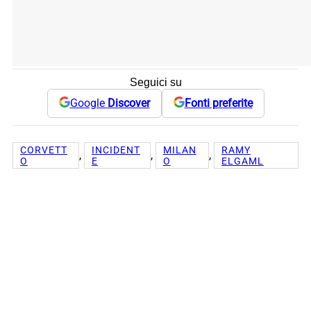
Seguici su
Google
Discover
Fonti preferite
CORVETT
INCIDENT
MILAN
RAMY
, 
, 
, 
O
E
O
ELGAML