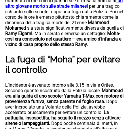
mattinata di mercoledì quando si è diffusa la notizia di
un
altro giovane morto sulle strade milanesi
per una tragico
schianto sullo scooter dopo una fuga dalla Polizia. Poi nel
corso delle ore è emerso piiuttosto chiaramente come la
dinamica della tragica morte del 21enne
Mahmoud
Mohamed
sia stata significativamente diversa da quella di
Ramy Elgaml.
Ma in serata è emerso un dettaglio:
Moha-
così era conosciuto nel quartiere – era amico d’infanzia e
vicino di casa proprio dello stesso Ramy.
La fuga di “Moha” per evitare
il controllo
L’incidente è avvenuto intorno alle 3.15 in viale Ortles.
Secondo quanto ricostruito dalla Polizia locale,
Mahmoud
era alla guida di uno scooter Yamaha T-Max con motore di
provenienza furtiva, senza patente né foglio rosa.
Dopo
aver incrociato una Volante della Polizia, avrebbe
accelerato bruscamente per evitare un controllo.
La
pattuglia, insospettita, ha seguito il mezzo senza attivare
sirene o lampeggianti.
Dopo poche centinaia di metri, in
via Marco D’Agrate, lo scooter ha sbandato all’altezza di