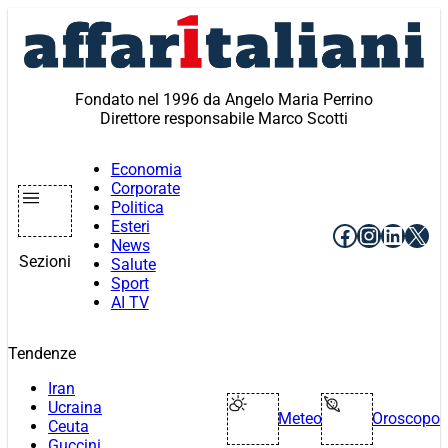
Vai
al
contenuto
Fondato nel 1996 da Angelo Maria Perrino
Direttore responsabile Marco Scotti
Economia
Corporate
Politica
Esteri
Facebook
Instagr
Linke
X
News
Sezioni
Salute
Sport
AI TV
Tendenze
Iran
Ucraina
Meteo
Oroscopo
Ceuta
Guccini