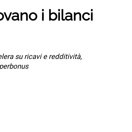
ano i bilanci
era su ricavi e redditività,
uperbonus