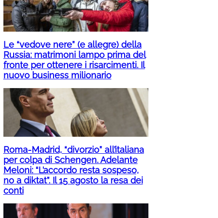
Le “vedove nere” (e allegre) della
Russia: matrimoni lampo prima del
fronte per ottenere i risarcimenti. Il
nuovo business milionario
Roma-Madrid, “divorzio” all’italiana
per colpa di Schengen. Adelante
Meloni: “L’accordo resta sospeso,
no a diktat”. Il 15 agosto la resa dei
conti