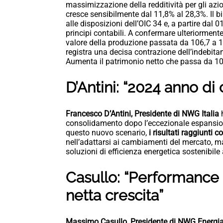
massimizzazione della redditività per gli azionis
cresce sensibilmente dal 11,8% al 28,3%. Il b
alle disposizioni dell’OIC 34 e, a partire dal
principi contabili. A confermare ulteriormente i
valore della produzione passata da 106,7 a 1
registra una decisa contrazione dell’indebitam
Aumenta il patrimonio netto che passa da 10,8
D’Antini: “2024 anno d
Francesco D’Antini, Presidente di NWG Italia
h
consolidamento dopo l’eccezionale espansione
questo nuovo scenario,
i risultati raggiunti 
nell’adattarsi ai cambiamenti del mercato, m
soluzioni di efficienza energetica sostenibile a
Casullo: “Performance 
netta crescita”
Massimo Casullo, Presidente di NWG Energi