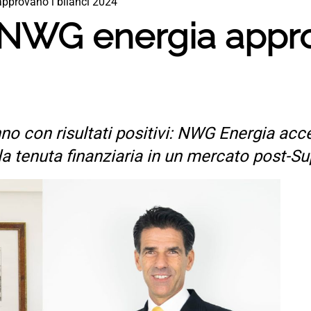
pprovano i bilanci 2024
 NWG energia approv
no con risultati positivi: NWG Energia accel
a tenuta finanziaria in un mercato post-S