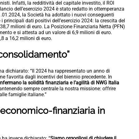
ti. Infatti, la redditività del capitale investito, il ROI
ilancio dell’esercizio 2024 è stato redatto in ottemperanza
 01.01.2024, la Società ha adottato i nuovi conseguenti
 principali dati positivi dell’esercizio 2024: la crescita del
38,7 milioni di euro. La Posizione Finanziaria Netta (PFN)
ento e si attesta ad un valore di 6,9 milioni di euro.
 a 16,2 milioni di euro.
i consolidamento”
a dichiarato: “Il 2024 ha rappresentato un anno di
 favorita dagli incentivi del biennio precedente. In
confermano la solidità finanziaria e l’agilità di NWG Italia
antenendo sempre centrale la nostra missione: offrire
lle famiglie italiane.”
economico-finanziaria in
a
ha invece dichiarato: “
Siamo orgogliosi di chiudere il