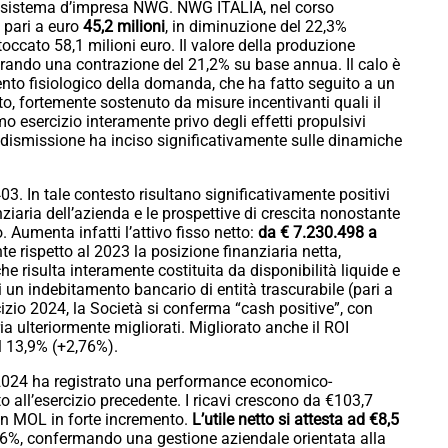
cosistema d’impresa NWG. NWG ITALIA, nel corso
o pari a euro
45,2 milioni
, in diminuzione del 22,3%
toccato 58,1 milioni euro. Il valore della produzione
strando una contrazione del 21,2% su base annua. Il calo è
nto fisiologico della domanda, che ha fatto seguito a un
o, fortemente sostenuto da misure incentivanti quali il
mo esercizio interamente privo degli effetti propulsivi
va dismissione ha inciso significativamente sulle dinamiche
403. In tale contesto risultano significativamente positivi
nziaria dell’azienda e le prospettive di crescita nonostante
 Aumenta infatti l’attivo fisso netto:
da € 7.230.498 a
e rispetto al 2023 la posizione finanziaria netta,
 che risulta interamente costituita da disponibilità liquide e
di un indebitamento bancario di entità trascurabile (pari a
cizio 2024, la Società si conferma “cash positive”, con
ia ulteriormente migliorati. Migliorato anche il ROI
l 13,9% (+2,76%).
l 2024 ha registrato una performance economico-
to all’esercizio precedente. I ricavi crescono da €103,7
n MOL in forte incremento.
L’utile netto si attesta ad €8,5
,6%, confermando una gestione aziendale orientata alla