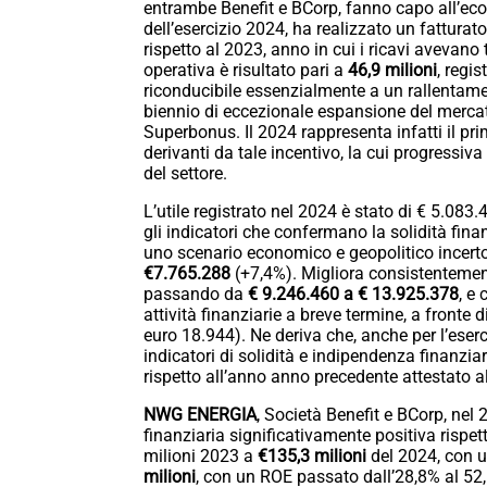
entrambe Benefit e BCorp, fanno capo all’e
dell’esercizio 2024, ha realizzato un fatturat
rispetto al 2023, anno in cui i ricavi avevano 
operativa è risultato pari a
46,9 milioni
, regi
riconducibile essenzialmente a un rallentame
biennio di eccezionale espansione del mercat
Superbonus. Il 2024 rappresenta infatti il pri
derivanti da tale incentivo, la cui progressi
del settore.
L’utile registrato nel 2024 è stato di € 5.083.
gli indicatori che confermano la solidità fina
uno scenario economico e geopolitico incerto.
€7.765.288
(+7,4%). Migliora consistentement
passando da
€ 9.246.460 a € 13.925.378
, e
attività finanziarie a breve termine, a fronte 
euro 18.944). Ne deriva che, anche per l’eser
indicatori di solidità e indipendenza finanziar
rispetto all’anno anno precedente attestato a
NWG ENERGIA
, Società Benefit e BCorp, ne
finanziaria significativamente positiva rispet
milioni 2023 a
€135,3 milioni
del 2024, con u
milioni
, con un ROE passato dall’28,8% al 52