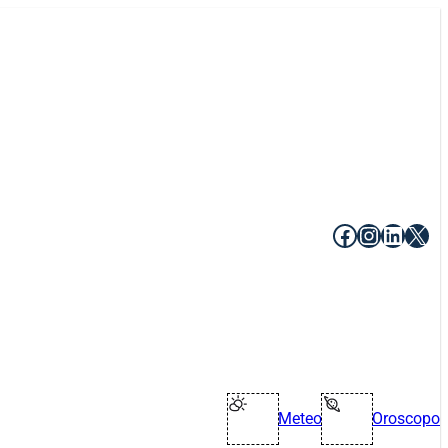
Facebook
Instagr
Linke
X
Meteo
Oroscopo