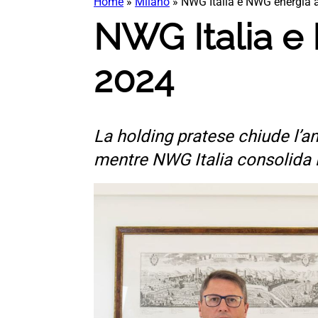
Home
»
Milano
»
NWG Italia e NWG energia a
NWG Italia e
2024
La holding pratese chiude l’an
mentre NWG Italia consolida l