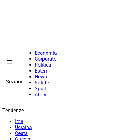
Vai
al
contenuto
Economia
Corporate
Politica
Esteri
News
Sezioni
Salute
Sport
AI TV
Tendenze
Iran
Ucraina
Ceuta
Guccini