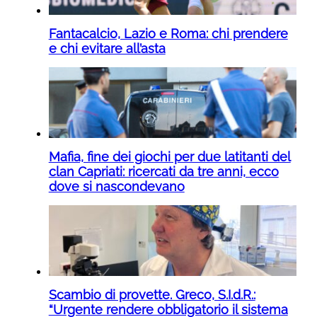
Fantacalcio, Lazio e Roma: chi prendere
e chi evitare all’asta
Mafia, fine dei giochi per due latitanti del
clan Capriati: ricercati da tre anni, ecco
dove si nascondevano
Scambio di provette. Greco, S.I.d.R.:
“Urgente rendere obbligatorio il sistema