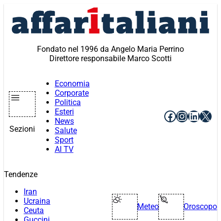
Vai
al
contenuto
Fondato nel 1996 da Angelo Maria Perrino
Direttore responsabile Marco Scotti
Economia
Corporate
Politica
Esteri
Facebook
Instagr
Linke
X
News
Sezioni
Salute
Sport
AI TV
Tendenze
Iran
Ucraina
Meteo
Oroscopo
Ceuta
Guccini