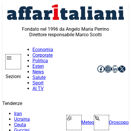
Vai
al
contenuto
Fondato nel 1996 da Angelo Maria Perrino
Direttore responsabile Marco Scotti
Economia
Corporate
Politica
Esteri
Facebook
Instagr
Linke
X
News
Sezioni
Salute
Sport
AI TV
Tendenze
Iran
Ucraina
Meteo
Oroscopo
Ceuta
Guccini