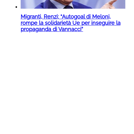
Migranti, Renzi; “Autogoal di Meloni,
rompe la solidarietà Ue per inseguire la
propaganda di Vannacci”