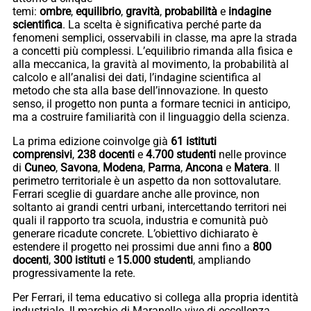
temi:
ombre
,
equilibrio
,
gravità
,
probabilità
e
indagine
scientifica
. La scelta è significativa perché parte da
fenomeni semplici, osservabili in classe, ma apre la strada
a concetti più complessi. L’equilibrio rimanda alla fisica e
alla meccanica, la gravità al movimento, la probabilità al
calcolo e all’analisi dei dati, l’indagine scientifica al
metodo che sta alla base dell’innovazione. In questo
senso, il progetto non punta a formare tecnici in anticipo,
ma a costruire familiarità con il linguaggio della scienza.
La prima edizione coinvolge già
61 istituti
comprensivi
,
238 docenti
e
4.700 studenti
nelle province
di
Cuneo
,
Savona
,
Modena
,
Parma
,
Ancona
e
Matera
. Il
perimetro territoriale è un aspetto da non sottovalutare.
Ferrari sceglie di guardare anche alle province, non
soltanto ai grandi centri urbani, intercettando territori nei
quali il rapporto tra scuola, industria e comunità può
generare ricadute concrete. L’obiettivo dichiarato è
estendere il progetto nei prossimi due anni fino a
800
docenti
,
300 istituti
e
15.000 studenti
, ampliando
progressivamente la rete.
Per Ferrari, il tema educativo si collega alla propria identità
industriale. Il marchio di Maranello vive di eccellenza