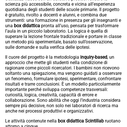
scienza più accessibile, concreta e vicina all’esperienza
quotidiana degli studenti delle scuole primarie. Il progetto
è gratuito, rivolto a docenti e alunni, e combina due
strumenti: una formazione in presenza per gli insegnanti e
una
box didattica
pronta all’uso, pensata per trasformare
l’aula in un piccolo laboratorio. La logica è quella di
superare la lezione frontale tradizionale e portare in classe
un metodo più sperimentale, basato sull’osservazione,
sulle domande e sulla verifica delle ipotesi.
Il cuore del progetto è la metodologia
inquiry-based
, un
approccio che mette gli studenti nella condizione di
ragionare come piccoli ricercatori. I bambini non ricevono
soltanto una spiegazione, ma vengono guidati a osservare
un fenomeno, formulare ipotesi, sperimentare, confrontare
risultati e trarre conclusioni. È un modello particolarmente
importante perché sviluppa competenze trasversali:
curiosità, logica, creatività, capacità di errore e
collaborazione. Sono abilità che oggi l’industria considera
sempre più decisive, non solo nei laboratori di ricerca ma
anche nei processi produttivi e organizzativi.
Le attività contenute nella
box didattica Scintillab
ruotano
attorno a cinque