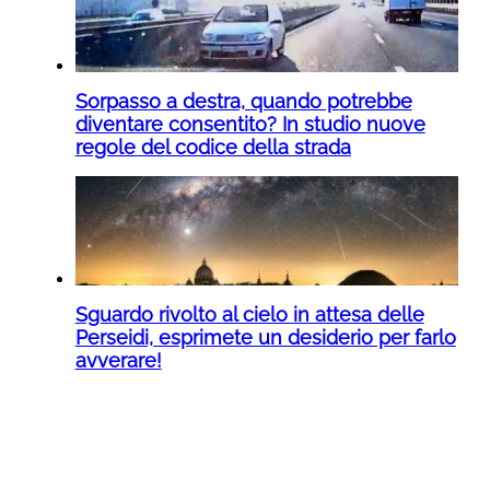
Sorpasso a destra, quando potrebbe
diventare consentito? In studio nuove
regole del codice della strada
Sguardo rivolto al cielo in attesa delle
Perseidi, esprimete un desiderio per farlo
avverare!