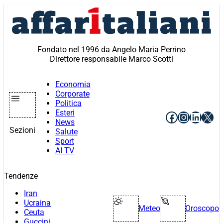
Vai
al
contenuto
Fondato nel 1996 da Angelo Maria Perrino
Direttore responsabile Marco Scotti
Economia
Corporate
Politica
Esteri
Facebook
Instagr
Linke
X
News
Sezioni
Salute
Sport
AI TV
Tendenze
Iran
Ucraina
Meteo
Oroscopo
Ceuta
Guccini