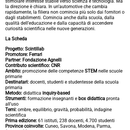
stimolare interesse stabile verso scienza e tecnologia. Ma
la direzione è chiara. In un’automotive che cambia
rapidamente, la filiera non comincia più solo dai fornitori o
dagli stabilimenti. Comincia anche dalla scuola, dalla
qualità dell’educazione e dalla capacità di accendere
curiosità scientifica nelle nuove generazioni.
La Scheda
Progetto:
Scintillab
Promotore:
Ferrari
Partner:
Fondazione Agnelli
Contributo scientifico:
CNR
Ambito:
promozione delle competenze
STEM
nelle scuole
primarie
Destinatari:
docenti, studenti e studentesse della scuola
primaria
Metodo:
didattica
inquiry-based
Strumenti:
formazione insegnanti e
box didattica
pronta
all’uso
Temi:
ombre, equilibrio, gravità, probabilità, indagine
scientifica
Prima edizione:
61 istituti, 238 docenti, 4.700 studenti
Province coinvolte:
Cuneo, Savona, Modena, Parma,