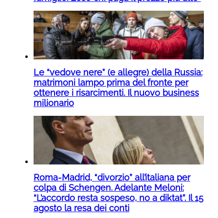
Le “vedove nere” (e allegre) della Russia:
matrimoni lampo prima del fronte per
ottenere i risarcimenti. Il nuovo business
milionario
Roma-Madrid, “divorzio” all’italiana per
colpa di Schengen. Adelante Meloni:
“L’accordo resta sospeso, no a diktat”. Il 15
agosto la resa dei conti