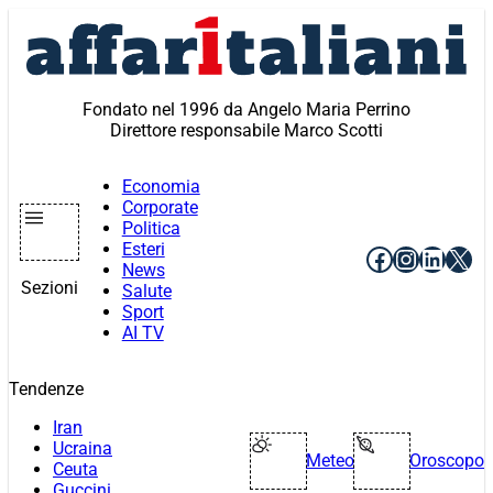
Vai
al
contenuto
Fondato nel 1996 da Angelo Maria Perrino
Direttore responsabile Marco Scotti
Economia
Corporate
Politica
Esteri
Facebook
Instagr
Linke
X
News
Sezioni
Salute
Sport
AI TV
Tendenze
Iran
Ucraina
Meteo
Oroscopo
Ceuta
Guccini