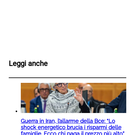
Leggi anche
Guerra in Iran, l’allarme della Bce: “Lo
shock energetico brucia i risparmi delle
famiglie. Ecco chi paga il prezzo più alto”