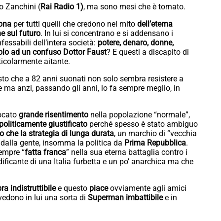
o Zanchini (
Rai Radio 1)
, ma sono mesi che è tornato.
cona
per tutti quelli che credono nel mito
dell’eterna
e sul futuro
. In lui si concentrano e si addensano i
essabili dell’intera società:
potere, denaro, donne,
olo ad un confuso Dottor Faust
? E questi a discapito di
ticolarmente aitante.
sto che a 82 anni suonati non solo sembra resistere a
ie ma anzi, passando gli anni, lo fa sempre meglio, in
vocato
grande risentimento
nella popolazione “normale”,
politicamente giustificato
perché spesso è stato ambiguo
co che la strategia di lunga durata
, un marchio di “vecchia
ni dalla gente, insomma la politica da
Prima Repubblica
.
sempre “
fatta franca
” nella sua eterna battaglia contro i
dificante di una Italia furbetta e un po’ anarchica ma che
a indistruttibile
e questo
piace
ovviamente agli amici
edono in lui una sorta di
Superman imbattibile
e in