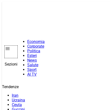
Vai
al
contenuto
Economia
Corporate
Politica
Esteri
News
Sezioni
Salute
Sport
AI TV
Tendenze
Iran
Ucraina
Ceuta
Guccini