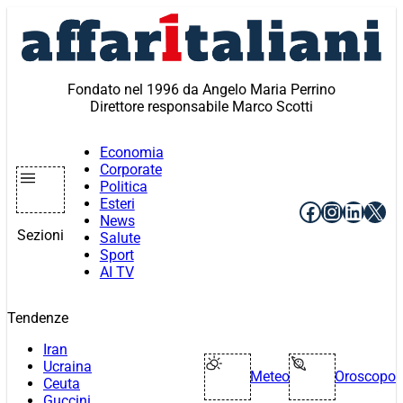
Vai
al
contenuto
Fondato nel 1996 da Angelo Maria Perrino
Direttore responsabile Marco Scotti
Economia
Corporate
Politica
Esteri
Facebook
Instagr
Linke
X
News
Sezioni
Salute
Sport
AI TV
Tendenze
Iran
Ucraina
Meteo
Oroscopo
Ceuta
Guccini