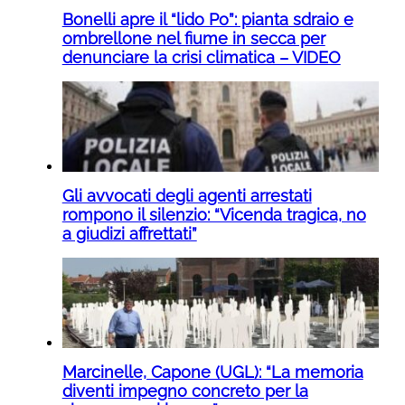
Bonelli apre il “lido Po”: pianta sdraio e
ombrellone nel fiume in secca per
denunciare la crisi climatica – VIDEO
Gli avvocati degli agenti arrestati
rompono il silenzio: “Vicenda tragica, no
a giudizi affrettati”
Marcinelle, Capone (UGL): “La memoria
diventi impegno concreto per la