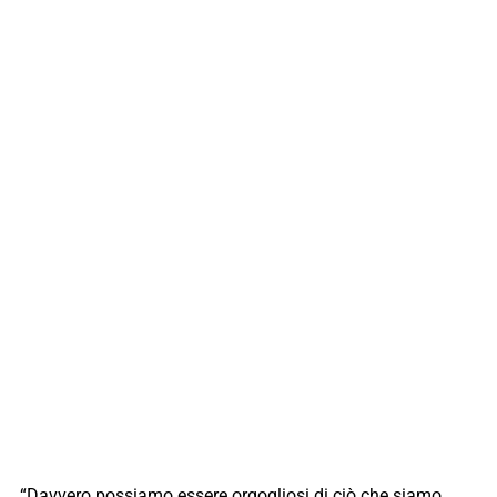
“Davvero possiamo essere orgogliosi di ciò che siamo