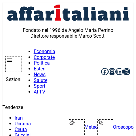
Vai
al
contenuto
Fondato nel 1996 da Angelo Maria Perrino
Direttore responsabile Marco Scotti
Economia
Corporate
Politica
Esteri
Facebook
Instagr
Linke
X
News
Sezioni
Salute
Sport
AI TV
Tendenze
Iran
Ucraina
Meteo
Oroscopo
Ceuta
Guccini