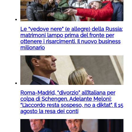
Le “vedove nere” (e allegre) della Russia:
matrimoni lampo prima del fronte per
ottenere i risarcimenti. Il nuovo business
milionario
Roma-Madrid, “divorzio” all’italiana per
colpa di Schengen. Adelante Meloni:
“L’accordo resta sospeso, no a diktat”. Il 15
agosto la resa dei conti