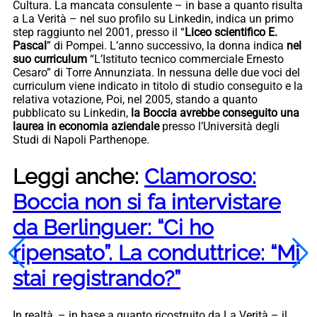
Cultura. La mancata consulente – in base a quanto risulta
a La Verità – nel suo profilo su Linkedin, indica un primo
step raggiunto nel 2001, presso il “
Liceo scientifico E.
Pascal
” di Pompei. L’anno successivo, la donna indica
nel
suo curriculum
“L’Istituto tecnico commerciale Ernesto
Cesaro” di Torre Annunziata. In nessuna delle due voci del
curriculum viene indicato in titolo di studio conseguito e la
relativa votazione, Poi, nel 2005, stando a quanto
pubblicato su Linkedin,
la Boccia avrebbe conseguito una
laurea in economia aziendale
presso l’Università degli
Studi di Napoli Parthenope.
Leggi anche:
Clamoroso:
Boccia non si fa intervistare
da Berlinguer: “Ci ho
ripensato”. La conduttrice: “Mi
stai registrando?”
In realtà, – in base a quanto ricostruito da La Verità – il