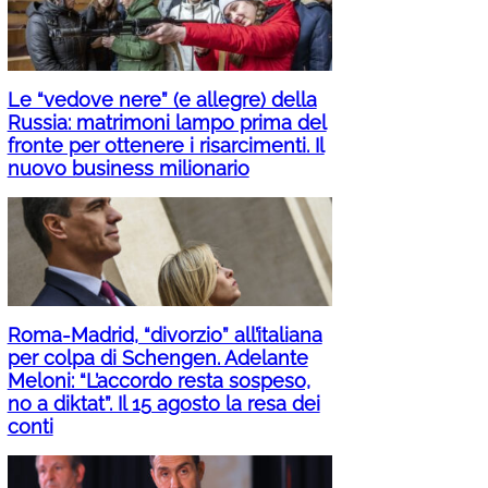
Le “vedove nere” (e allegre) della
Russia: matrimoni lampo prima del
fronte per ottenere i risarcimenti. Il
nuovo business milionario
Roma-Madrid, “divorzio” all’italiana
per colpa di Schengen. Adelante
Meloni: “L’accordo resta sospeso,
no a diktat”. Il 15 agosto la resa dei
conti