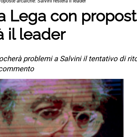
oposte arcaiche: Salvini resterà il leader
la Lega con propost
à il leader
cherà problemi a Salvini il tentativo di ri
l commento