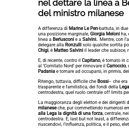
nel dettare la linea a B
del ministro milanese
A differenza di
Marine Le Pen
-battuta, in due
una posizione marginale,
Giorgia Meloni
ha, 
linea a
Berlusconi
e a
Salvini.
Mentre, con l’av
delegare alla
Ronzulli
solo qualche sortita po
Chigi
, è
Matteo Salvini
il leader che subisce,
E, di recente, contro il
Capitano
, è tornato in
al ‘Comitato Nord’ per rinnovare il
Carroccio
,
Padania
e tornare ad occuparsi, in primis, de
Ritengo, tuttavia, difficile che
Bossi
– che era 
trasparente e familistica, dei fondi della
Leg
centrodestra, quel ruolo centrale off limits pe
La maggioranza degli elettori e dei dirigenti 
milanese
che, pur commettendo numerosi errori
alla Lega la dignità di una forza
, centrale, ne
centrodestra. E, last but not least, a differen
riuscendovi, l’influenza, politica, e il peso, 