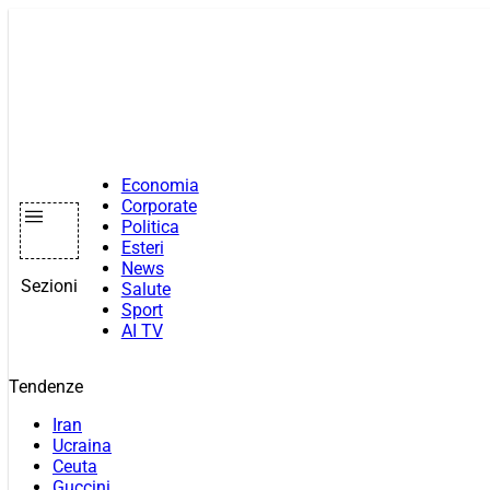
Vai
al
contenuto
Economia
Corporate
Politica
Esteri
News
Sezioni
Salute
Sport
AI TV
Tendenze
Iran
Ucraina
Ceuta
Guccini