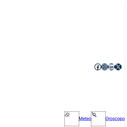
Facebook
Instagr
Linke
X
Meteo
Oroscopo