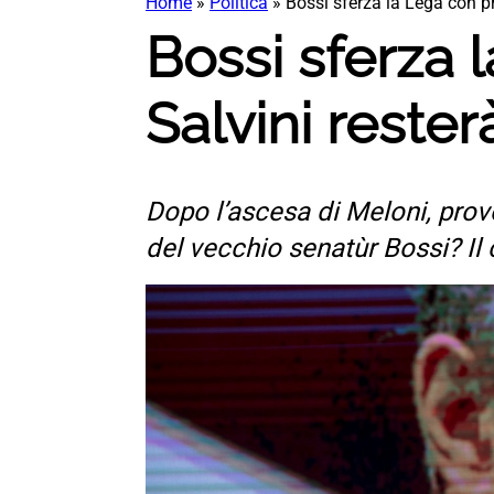
Home
»
Politica
»
Bossi sferza la Lega con pr
Bossi sferza 
Salvini rester
Dopo l’ascesa di Meloni, provo
del vecchio senatùr Bossi? I