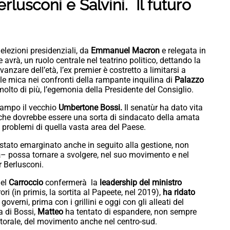
erlusconi e Salvini. Il futuro
 elezioni presidenziali, da
Emmanuel Macron
e relegata in
e avrà, un ruolo centrale nel teatrino politico, dettando la
anzare dell’età, l’ex premier è costretto a limitarsi a
le mica nei confronti della rampante inquilina di
Palazzo
 molto di più, l’egemonia della Presidente del Consiglio.
 campo il vecchio
Umbertone Bossi.
Il senatùr ha dato vita
 che dovrebbe essere una sorta di sindacato della amata
i problemi di quella vasta area del Paese.
stato emarginato anche in seguito alla gestione, non
a
–
possa tornare a svolgere, nel suo movimento e nel
r Berlusconi.
del
Carroccio
confermerà la
leadership del ministro
 (in primis, la sortita al Papeete, nel 2019),
ha ridato
i governi, prima con i grillini e oggi con gli alleati del
za di Bossi,
Matteo
ha tentato di espandere, non sempre
elettorale, del movimento anche nel centro-sud.