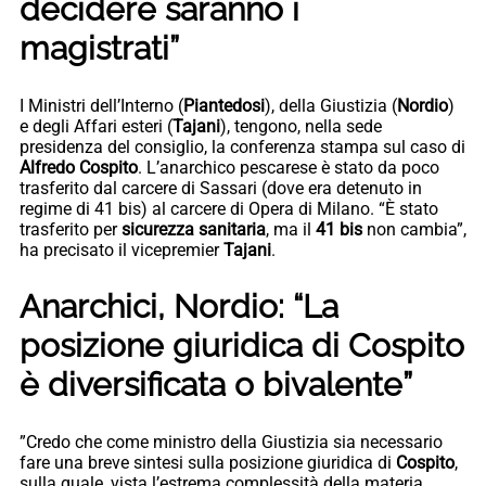
decidere saranno i
magistrati”
I Ministri dell’Interno (
Piantedosi
), della Giustizia (
Nordio
)
e degli Affari esteri (
Tajani
), tengono, nella sede
presidenza del consiglio, la conferenza stampa sul caso di
Alfredo Cospito
. L’anarchico pescarese è stato da poco
trasferito dal carcere di Sassari (dove era detenuto in
regime di 41 bis) al carcere di Opera di Milano. “È stato
trasferito per
sicurezza sanitaria
, ma il
41 bis
non cambia”,
ha precisato il vicepremier
Tajani
.
Anarchici, Nordio: “La
posizione giuridica di Cospito
è diversificata o bivalente”
”Credo che come ministro della Giustizia sia necessario
fare una breve sintesi sulla posizione giuridica di
Cospito
,
sulla quale, vista l’estrema complessità della materia,