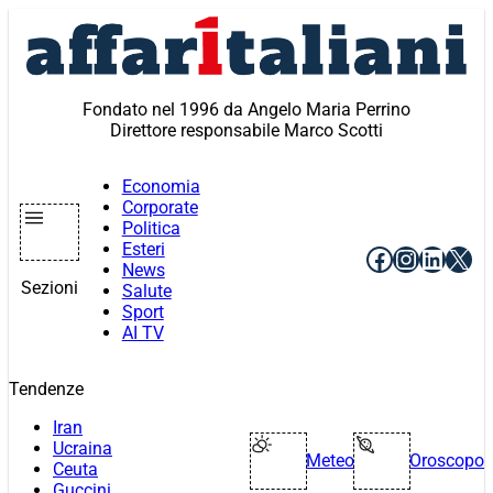
Vai
al
contenuto
Fondato nel 1996 da Angelo Maria Perrino
Direttore responsabile Marco Scotti
Economia
Corporate
Politica
Esteri
Facebook
Instagr
Linke
X
News
Sezioni
Salute
Sport
AI TV
Tendenze
Iran
Ucraina
Meteo
Oroscopo
Ceuta
Guccini