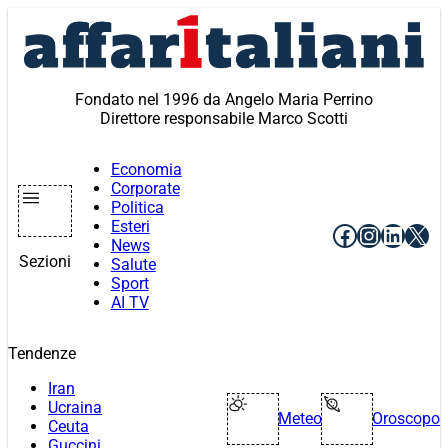
Vai
al
contenuto
Fondato nel 1996 da Angelo Maria Perrino
Direttore responsabile Marco Scotti
Economia
Corporate
Politica
Esteri
Facebook
Instagr
Linke
X
News
Sezioni
Salute
Sport
AI TV
Tendenze
Iran
Ucraina
Meteo
Oroscopo
Ceuta
Guccini