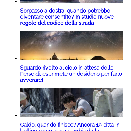
Sorpasso a destra, quando potrebbe
diventare consentito? In studio nuove
regole del codice della strada
Sguardo rivolto al cielo in attesa delle
Perseidi, esprimete un desiderio per farlo
avverare!
Caldo, quando finisce? Ancora 19 città in
bollino rosso: cosa cambia dalla