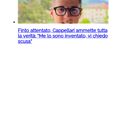
Finto attentato, Cappellari ammette tutta
la verità: “Me lo sono inventato, vi chiedo
scusa”