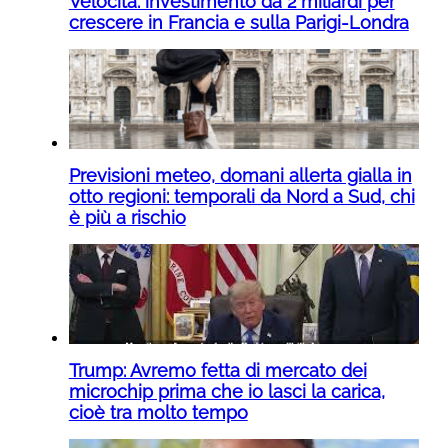
Velocità: investimento da 2 miliardi per
crescere in Francia e sulla Parigi-Londra
Previsioni meteo, domani allerta gialla in
otto regioni: temporali da Nord a Sud, chi
è più a rischio
Trump: Avremo fetta di mercato dei
microchip prima che io lasci la carica,
cioè tra molto tempo