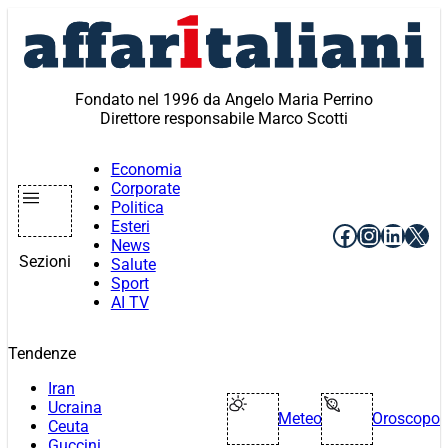
Vai
al
contenuto
Fondato nel 1996 da Angelo Maria Perrino
Direttore responsabile Marco Scotti
Economia
Corporate
Politica
Esteri
Facebook
Instagr
Linke
X
News
Sezioni
Salute
Sport
AI TV
Tendenze
Iran
Ucraina
Meteo
Oroscopo
Ceuta
Guccini