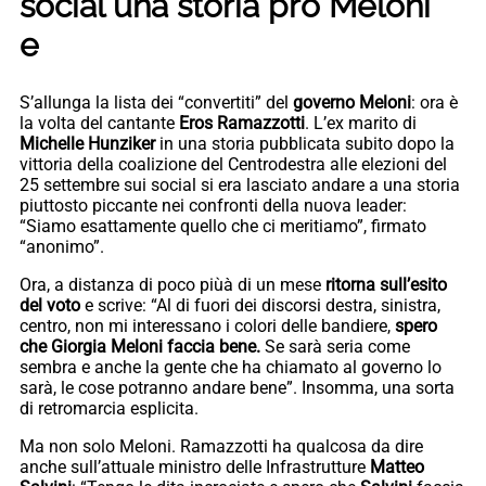
social una storia pro Meloni
e
S’allunga la lista dei “convertiti” del
governo Meloni
: ora è
la volta del cantante
Eros Ramazzotti
. L’ex marito di
Michelle Hunziker
in una storia pubblicata subito dopo la
vittoria della coalizione del Centrodestra alle elezioni del
25 settembre sui social si era lasciato andare a una storia
piuttosto piccante nei confronti della nuova leader:
“Siamo esattamente quello che ci meritiamo”, firmato
“anonimo”.
Ora, a distanza di poco piùà di un mese
ritorna sull’esito
del voto
e scrive: “Al di fuori dei discorsi destra, sinistra,
centro, non mi interessano i colori delle bandiere,
spero
che Giorgia Meloni faccia bene.
Se sarà seria come
sembra e anche la gente che ha chiamato al governo lo
sarà, le cose potranno andare bene”. Insomma, una sorta
di retromarcia esplicita.
Ma non solo Meloni. Ramazzotti ha qualcosa da dire
anche sull’attuale ministro delle Infrastrutture
Matteo