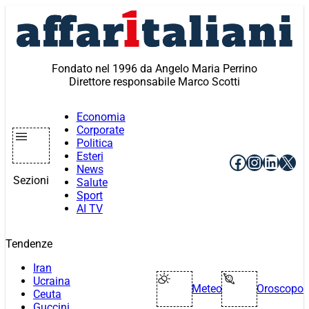
Vai
al
contenuto
Fondato nel 1996 da Angelo Maria Perrino
Direttore responsabile Marco Scotti
Economia
Corporate
Politica
Esteri
Facebook
Instagr
Linke
X
News
Sezioni
Salute
Sport
AI TV
Tendenze
Iran
Ucraina
Meteo
Oroscopo
Ceuta
Guccini