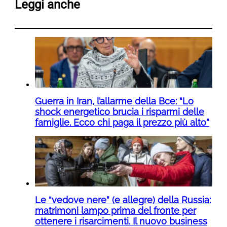
Leggi anche
Guerra in Iran, l’allarme della Bce: “Lo
shock energetico brucia i risparmi delle
famiglie. Ecco chi paga il prezzo più alto”
Le “vedove nere” (e allegre) della Russia:
matrimoni lampo prima del fronte per
ottenere i risarcimenti. Il nuovo business