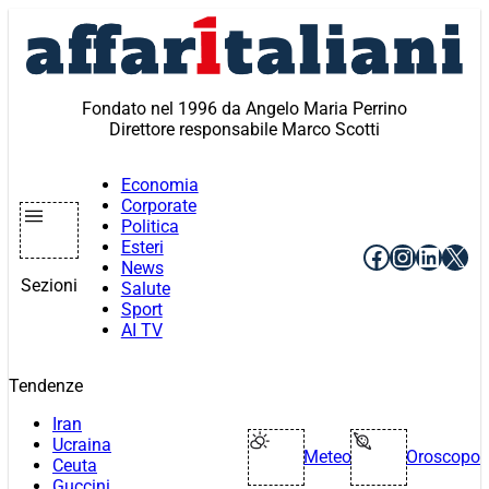
Vai
al
contenuto
Fondato nel 1996 da Angelo Maria Perrino
Direttore responsabile Marco Scotti
Economia
Corporate
Politica
Esteri
Facebook
Instagr
Linke
X
News
Sezioni
Salute
Sport
AI TV
Tendenze
Iran
Ucraina
Meteo
Oroscopo
Ceuta
Guccini