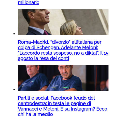
milionario
Roma-Madrid, “divorzio” all’italiana per
colpa di Schengen. Adelante Meloni:
“L’accordo resta sospeso, no a diktat”. Il 15
agosto la resa dei conti
Partiti e social, Facebook feudo del
centrodestra: in testa le pagine di
Vannacci e Meloni. E su Instagram? Ecco
chi ha la meglio