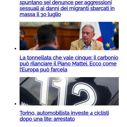
spuntano sei denunce per aggressioni
sessuali ai danni dei migranti sbarcati in
massa il 30 luglio
La tonnellata che vale cinque: il carbonio
può rilanciare il Piano Mattei. Ecco come
l’Europa può farcela
Torino, automobilista investe 4 ciclisti
dopo una lite: arrestato