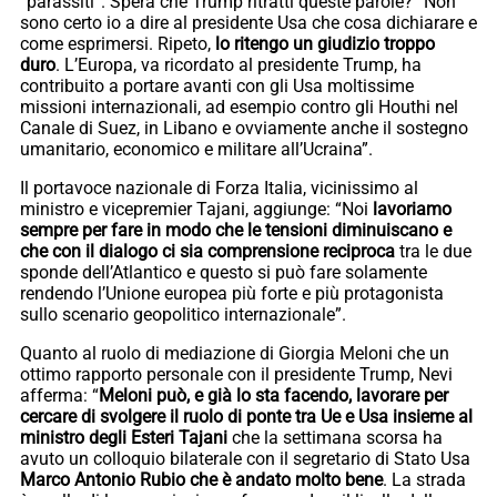
“parassiti”. Spera che Trump ritratti queste parole? “Non
sono certo io a dire al presidente Usa che cosa dichiarare e
come esprimersi. Ripeto,
lo ritengo un giudizio troppo
duro
. L’Europa, va ricordato al presidente Trump, ha
contribuito a portare avanti con gli Usa moltissime
missioni internazionali, ad esempio contro gli Houthi nel
Canale di Suez, in Libano e ovviamente anche il sostegno
umanitario, economico e militare all’Ucraina”.
Il portavoce nazionale di Forza Italia, vicinissimo al
ministro e vicepremier Tajani, aggiunge: “Noi
lavoriamo
sempre per fare in modo che le tensioni diminuiscano e
che con il dialogo ci sia comprensione reciproca
tra le due
sponde dell’Atlantico e questo si può fare solamente
rendendo l’Unione europea più forte e più protagonista
sullo scenario geopolitico internazionale”.
Quanto al ruolo di mediazione di Giorgia Meloni che un
ottimo rapporto personale con il presidente Trump, Nevi
afferma: “
Meloni può, e già lo sta facendo, lavorare per
cercare di svolgere il ruolo di ponte tra Ue e Usa insieme al
ministro degli Esteri Tajani
che la settimana scorsa ha
avuto un colloquio bilaterale con il segretario di Stato Usa
Marco Antonio Rubio che è andato molto bene
. La strada