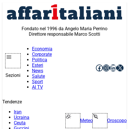
Vai
al
contenuto
Fondato nel 1996 da Angelo Maria Perrino
Direttore responsabile Marco Scotti
Economia
Corporate
Politica
Esteri
Facebook
Instagr
Linke
X
News
Sezioni
Salute
Sport
AI TV
Tendenze
Iran
Ucraina
Meteo
Oroscopo
Ceuta
Guccini