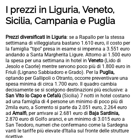
I prezzi in Liguria, Veneto,
Sicilia, Campania e Puglia
Prezzi diversificati in Liguria
: se a Rapallo per la stessa
settimana di villeggiatura bastano 1.610 euro, il costo per
la famiglia “tipo” presa in esame si impenna a 3.551 euro
andando a Santa Margherita Ligure. Attorno ai 1.500 euro
la spesa per una settimana in hotel in
Veneto
(Lido di
Jesolo e Caorle) mentre servono poco più di 1.800 euro in
Friuli (Lignano Sabbiadoro e Grado). Per la
Puglia,
optando per Gallipoli o Otranto, occorre preventivare una
spesa minima di circa 1.700 euro. Il quadro cambia
decisamente se si scelgono destinazioni più esclusive: a
San Vito lo Capo e Cefalù
(Sicilia) 7 notti in hotel costano
ad una famiglia di 4 persone un minimo di poco più di
2mila euro, a Sorrento si parte da 2.051 euro, 2.264 euro
ad
Amalfi
, per arrivare ai 2.681 euro di
Baja Sardinia,
2.870 euro di Golfo aranci, e un minimo di 3.015 euro a
San Teodoro, numeri che confermano come la Sardegna
vanti le tariffe più elevate d’Italia sul fronte delle strutture
ricettive.