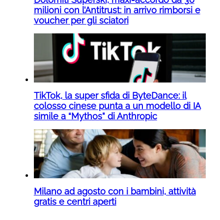
milioni con l’Antitrust: in arrivo rimborsi e
voucher per gli sciatori
TikTok, la super sfida di ByteDance: il
colosso cinese punta a un modello di IA
simile a “Mythos” di Anthropic
Milano ad agosto con i bambini, attività
gratis e centri aperti