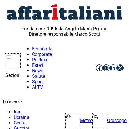
Vai
al
contenuto
Fondato nel 1996 da Angelo Maria Perrino
Direttore responsabile Marco Scotti
Economia
Corporate
Politica
Esteri
Facebook
Instagr
Linke
X
News
Sezioni
Salute
Sport
AI TV
Tendenze
Iran
Ucraina
Meteo
Oroscopo
Ceuta
Guccini