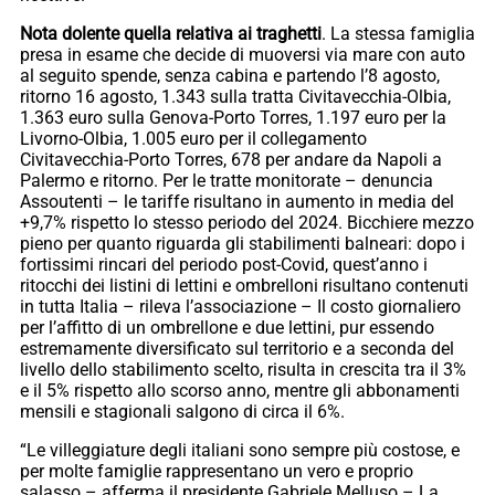
Nota dolente quella relativa ai traghetti
. La stessa famiglia
presa in esame che decide di muoversi via mare con auto
al seguito spende, senza cabina e partendo l’8 agosto,
ritorno 16 agosto, 1.343 sulla tratta Civitavecchia-Olbia,
1.363 euro sulla Genova-Porto Torres, 1.197 euro per la
Livorno-Olbia, 1.005 euro per il collegamento
Civitavecchia-Porto Torres, 678 per andare da Napoli a
Palermo e ritorno. Per le tratte monitorate – denuncia
Assoutenti – le tariffe risultano in aumento in media del
+9,7% rispetto lo stesso periodo del 2024. Bicchiere mezzo
pieno per quanto riguarda gli stabilimenti balneari: dopo i
fortissimi rincari del periodo post-Covid, quest’anno i
ritocchi dei listini di lettini e ombrelloni risultano contenuti
in tutta Italia – rileva l’associazione – Il costo giornaliero
per l’affitto di un ombrellone e due lettini, pur essendo
estremamente diversificato sul territorio e a seconda del
livello dello stabilimento scelto, risulta in crescita tra il 3%
e il 5% rispetto allo scorso anno, mentre gli abbonamenti
mensili e stagionali salgono di circa il 6%.
“Le villeggiature degli italiani sono sempre più costose, e
per molte famiglie rappresentano un vero e proprio
salasso – afferma il presidente Gabriele Melluso – La