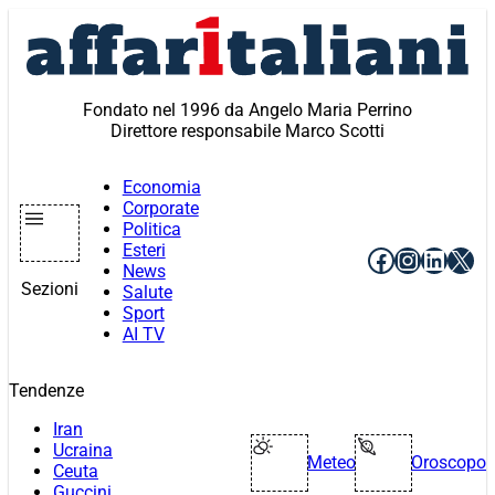
Vai
al
contenuto
Fondato nel 1996 da Angelo Maria Perrino
Direttore responsabile Marco Scotti
Economia
Corporate
Politica
Esteri
Facebook
Instagr
Linke
X
News
Sezioni
Salute
Sport
AI TV
Tendenze
Iran
Ucraina
Meteo
Oroscopo
Ceuta
Guccini