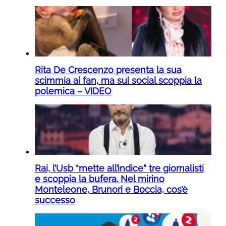
Rita De Crescenzo presenta la sua
scimmia ai fan, ma sui social scoppia la
polemica – VIDEO
Rai, l’Usb “mette all’indice” tre giornalisti
e scoppia la bufera. Nel mirino
Monteleone, Brunori e Boccia, cos’è
successo