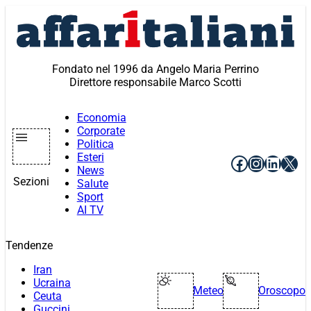
Vai
al
contenuto
Fondato nel 1996 da Angelo Maria Perrino
Direttore responsabile Marco Scotti
Economia
Corporate
Politica
Esteri
Facebook
Instagr
Linke
X
News
Sezioni
Salute
Sport
AI TV
Tendenze
Iran
Ucraina
Meteo
Oroscopo
Ceuta
Guccini