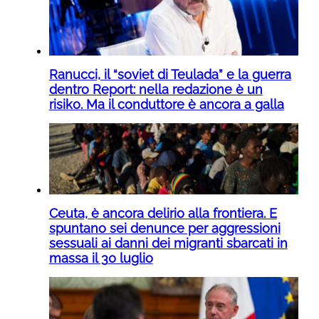
Ranucci, il “soviet di Teulada” e la guerra
dentro Report: nella redazione è un
risiko. Ma il conduttore è ancora a galla
Ceuta, è ancora delirio alla frontiera. E
spuntano sei denunce per aggressioni
sessuali ai danni dei migranti sbarcati in
massa il 30 luglio