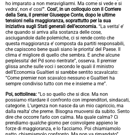
ho imparato a non meravigliarmi. Ma come si vede e si
vedra’, non e’ cosi’”.
Cosi’, in un colloquio con il Corriere
della Sera, il premier Giuseppe Conte, dopo le ultime
tensioni nella maggioranza, soprattutto per la sua
iniziativa sugli Stati generali dell’economia.
“La verita’ e’
che quando si arriva alla sostanza delle cose,
asciugandole dalle polemiche, ci si rende conto che
questa maggioranza e’ composta da partiti responsabili,
che capiscono bene quali siano le priorita’ del Paese. Il
clima e’ migliore di quello che sembra. E anche alcune
perplessita’ del Pd sono rientrate”, osserva. Il premier
glissa anche sulle voci i secondo le quali il ministro
dell’Economia Gualtieri si sarebbe sentito scavalcato:
“Come premier non scavalco nessuno e Gualtieri ha
sempre condiviso tutto con me e insieme a me”.
Poi, sottolinea:
“Lo so quello che si dice. Ma non
possiamo ritardare il confronto con imprenditori, sindacati,
categorie. L’urgenza non nasce da un mio capriccio, ma
dalla realta’ che preme. Bisogna muoversi da subito. Sento
dire che occorre farlo con calma. Ma quale calma? Ci
prendiamo qualche giorno per coinvolgere appieno le
forze di maggioranza, e lo facciamo. Poi chiamiamolo
patto, chiamiamolo confronto. Ma non va rimandato”