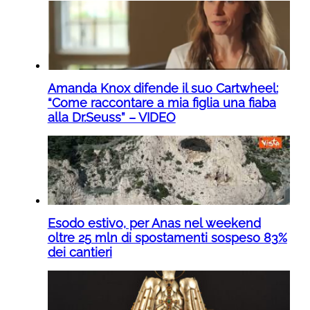
Amanda Knox difende il suo Cartwheel:
“Come raccontare a mia figlia una fiaba
alla Dr.Seuss” – VIDEO
Esodo estivo, per Anas nel weekend
oltre 25 mln di spostamenti sospeso 83%
dei cantieri