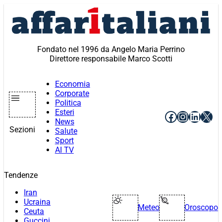
Vai
al
contenuto
Fondato nel 1996 da Angelo Maria Perrino
Direttore responsabile Marco Scotti
Economia
Corporate
Politica
Esteri
Facebook
Instagr
Linke
X
News
Sezioni
Salute
Sport
AI TV
Tendenze
Iran
Ucraina
Meteo
Oroscopo
Ceuta
Guccini