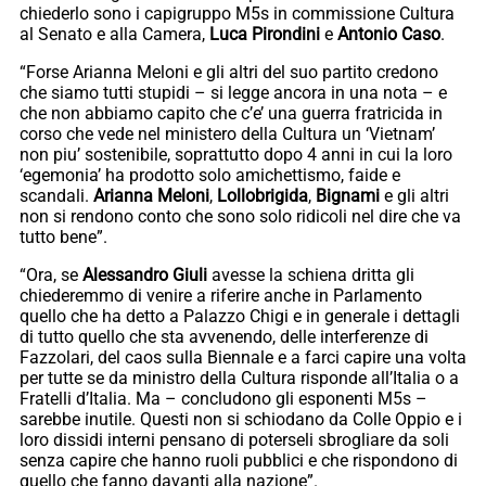
chiederlo sono i capigruppo M5s in commissione Cultura
al Senato e alla Camera,
Luca Pirondini
e
Antonio
Caso
.
“Forse Arianna Meloni e gli altri del suo partito credono
che siamo tutti stupidi – si legge ancora in una nota – e
che non abbiamo capito che c’e’ una guerra fratricida in
corso che vede nel ministero della Cultura un ‘Vietnam’
non piu’ sostenibile, soprattutto dopo 4 anni in cui la loro
‘egemonia’ ha prodotto solo amichettismo, faide e
scandali.
Arianna Meloni
,
Lollobrigida
,
Bignami
e gli altri
non si rendono conto che sono solo ridicoli nel dire che va
tutto bene”.
“Ora, se
Alessandro Giuli
avesse la schiena dritta gli
chiederemmo di venire a riferire anche in Parlamento
quello che ha detto a Palazzo Chigi e in generale i dettagli
di tutto quello che sta avvenendo, delle interferenze di
Fazzolari, del caos sulla Biennale e a farci capire una volta
per tutte se da ministro della Cultura risponde all’Italia o a
Fratelli d’Italia. Ma – concludono gli esponenti M5s –
sarebbe inutile. Questi non si schiodano da Colle Oppio e i
loro dissidi interni pensano di poterseli sbrogliare da soli
senza capire che hanno ruoli pubblici e che rispondono di
quello che fanno davanti alla nazione”.