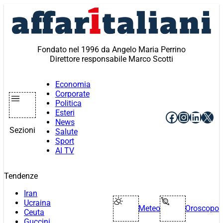
Vai
al
contenuto
Fondato nel 1996 da Angelo Maria Perrino
Direttore responsabile Marco Scotti
Economia
Corporate
Politica
Esteri
Facebook
Instagr
Linke
X
News
Sezioni
Salute
Sport
AI TV
Tendenze
Iran
Ucraina
Meteo
Oroscopo
Ceuta
Guccini