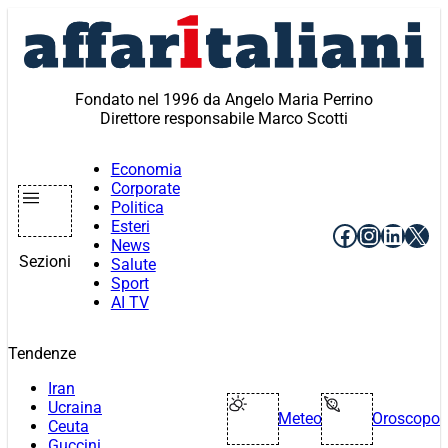
Vai
al
contenuto
Fondato nel 1996 da Angelo Maria Perrino
Direttore responsabile Marco Scotti
Economia
Corporate
Politica
Esteri
Facebook
Instagr
Linke
X
News
Sezioni
Salute
Sport
AI TV
Tendenze
Iran
Ucraina
Meteo
Oroscopo
Ceuta
Guccini