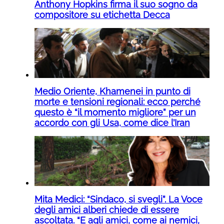
Anthony Hopkins firma il suo sogno da
compositore su etichetta Decca
Medio Oriente, Khamenei in punto di
morte e tensioni regionali: ecco perché
questo è “il momento migliore” per un
accordo con gli Usa, come dice l’Iran
Mita Medici: “Sindaco, si svegli”. La Voce
degli amici alberi chiede di essere
ascoltata. “E agli amici, come ai nemici,