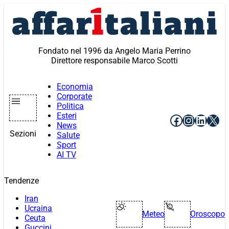
Vai
al
contenuto
Fondato nel 1996 da Angelo Maria Perrino
Direttore responsabile Marco Scotti
Economia
Corporate
Politica
Esteri
Facebook
Instagr
Linke
X
News
Sezioni
Salute
Sport
AI TV
Tendenze
Iran
Ucraina
Meteo
Oroscopo
Ceuta
Guccini