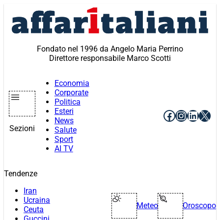
Vai
al
contenuto
Fondato nel 1996 da Angelo Maria Perrino
Direttore responsabile Marco Scotti
Economia
Corporate
Politica
Esteri
Facebook
Instagr
Linke
X
News
Sezioni
Salute
Sport
AI TV
Tendenze
Iran
Ucraina
Meteo
Oroscopo
Ceuta
Guccini