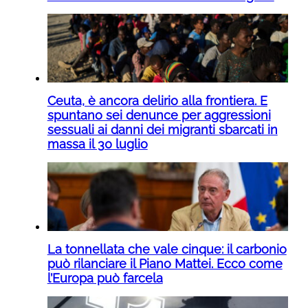
Ceuta, è ancora delirio alla frontiera. E
spuntano sei denunce per aggressioni
sessuali ai danni dei migranti sbarcati in
massa il 30 luglio
La tonnellata che vale cinque: il carbonio
può rilanciare il Piano Mattei. Ecco come
l’Europa può farcela