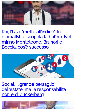
Rai, l’Usb “mette all’indice” tre
giornalisti e scoppia la bufera. Nel
mirino Monteleone, Brunori e
Boccia, cos’è successo
Social, il grande bersaglio
dell’estate: ma la responsabilità
non è di Zuckerberg