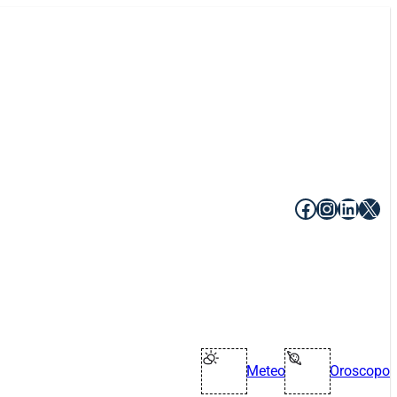
Facebook
Instagr
Linke
X
Meteo
Oroscopo