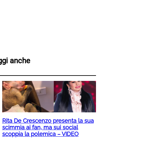
ggi anche
Rita De Crescenzo presenta la sua
scimmia ai fan, ma sui social
scoppia la polemica – VIDEO