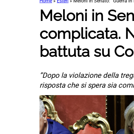
Home
»
Esteri
»
Meloni in Senato: “Guerra in 
Meloni in Sen
complicata. Ne
battuta su C
”Dopo la violazione della tre
risposta che si spera sia co