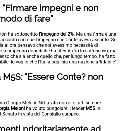
: “Firmare impegni e non
 modo di fare”
non ha sottoscritto
l’impegno del 2%
. Ma una firma è una
d’accordo con quell’impegno che Conte aveva assunto. Su
ià allora pensavo che noi avessimo necessità di
esto impegno dopodiché ha ritenuto ‘io lo sottoscrivo, ma
 penso che sia anche quello che, per lungo tempo, ha fatto
ile. Io voglio che l’Italia oggi sia una nazione affidabile”.
a M5S: “Essere Conte? non
o Giorgia Meloni. Nella vita non si è tutti sempre
orgia Meloni
ha voluto pungolare il leader
M5S
in
 Senato in vista del Consiglio europeo.
imenti prioritariamente ad