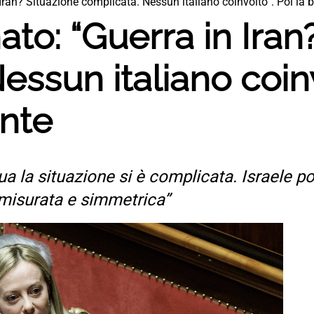
Iran? Situazione complicata. Nessun italiano coinvolto”. Poi la 
ato: “Guerra in Iran
ssun italiano coinv
onte
gua la situazione si è complicata. Israele 
mmisurata e simmetrica”