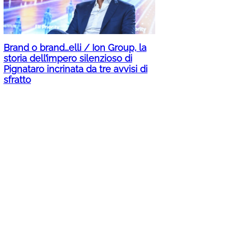
Brand o brand…elli / Ion Group, la
storia dell’impero silenzioso di
Pignataro incrinata da tre avvisi di
sfratto