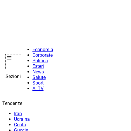
Vai
al
contenuto
Economia
Corporate
Politica
Esteri
News
Sezioni
Salute
Sport
AI TV
Tendenze
Iran
Ucraina
Ceuta
Guccini