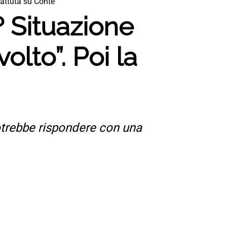
battuta su Conte
? Situazione
olto”. Poi la
potrebbe rispondere con una