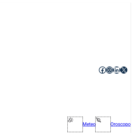
Facebook
Instagr
Linke
X
Meteo
Oroscopo