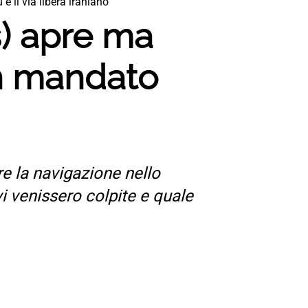
il via libera iraniano”
) apre ma
on mandato
re la navigazione nello
i venissero colpite e quale