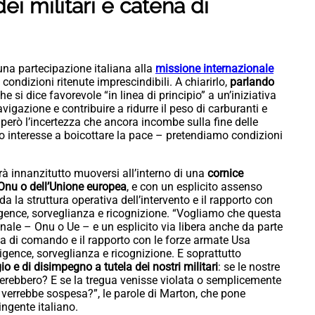
ei militari e catena di
 una partecipazione italiana alla
missione internazionale
condizioni ritenute imprescindibili. A chiarirlo,
parlando
che si dice favorevole “in linea di principio” a un’iniziativa
vigazione e contribuire a ridurre il peso di carburanti e
a però l’incertezza che ancora incombe sulla fine delle
o interesse a boicottare la pace – pretendiamo condizioni
rà innanzitutto muoversi all’interno di una
cornice
l’Onu o dell’Unione europea
, e con un esplicito assenso
a la struttura operativa dell’intervento e il rapporto con
elligence, sorveglianza e ricognizione. “Vogliamo che questa
nale – Onu o Ue – e un esplicito via libera anche da parte
na di comando e il rapporto con le forze armate Usa
igence, sorveglianza e ricognizione. E soprattutto
io e di disimpegno a tutela dei nostri militari
: se le nostre
derebbero? E se la tregua venisse violata o semplicemente
 verrebbe sospesa?”, le parole di Marton, che pone
ingente italiano.