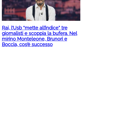
Rai, l’Usb “mette all’indice” tre
giornalisti e scoppia la bufera. Nel
mirino Monteleone, Brunori e
Boccia, cos’è successo