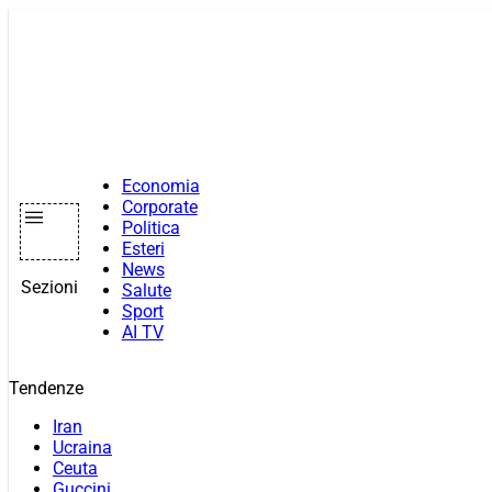
Vai
al
contenuto
Economia
Corporate
Politica
Esteri
News
Sezioni
Salute
Sport
AI TV
Tendenze
Iran
Ucraina
Ceuta
Guccini