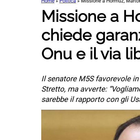
Home
»
Politica
»
Missione a Hormuz, Marton 
Missione a H
chiede garanz
Onu e il via l
Il senatore M5S favorevole in 
Stretto, ma avverte: “Vogliam
sarebbe il rapporto con gli Us