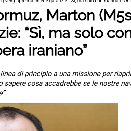
(M5s) apre ma chiede garanzie: “Sì, ma solo con mandato Onu e 
ormuz, Marton (M5s
ie: “Sì, ma solo c
ibera iraniano”
linea di principio a una missione per riapri
o sapere cosa accadrebbe se le nostre nav
a”.