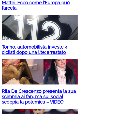
Mattei. Ecco come l’Europa può
farcela
Torino, automobilista investe 4
ciclisti dopo una lite: arrestato
Rita De Crescenzo presenta la sua
scimmia ai fan, ma sui social
scoppia la polemica – VIDEO