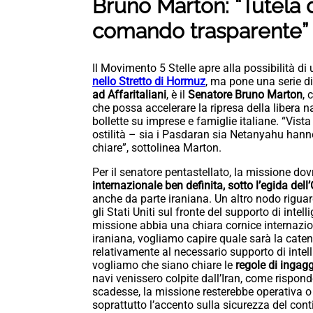
Bruno Marton: “Tutela d
comando trasparente”
Il Movimento 5 Stelle apre alla possibilità di
nello Stretto di Hormuz
, ma pone una serie di 
ad Affaritaliani
, è il
Senatore Bruno Marton
, 
che possa accelerare la ripresa della libera na
bollette su imprese e famiglie italiane. “Vist
ostilità – sia i Pasdaran sia Netanyahu hann
chiare”, sottolinea Marton.
Per il senatore pentastellato, la missione dov
internazionale ben definita, sotto l’egida del
anche da parte iraniana. Un altro nodo riguard
gli Stati Uniti sul fronte del supporto di int
missione abbia una chiara cornice internazio
iraniana, vogliamo capire quale sarà la cate
relativamente al necessario supporto di intell
vogliamo che siano chiare le
regole di ingagg
navi venissero colpite dall’Iran, come rispon
scadesse, la missione resterebbe operativa o
soprattutto l’accento sulla sicurezza del cont