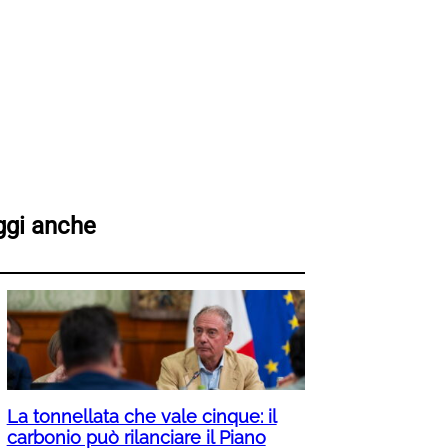
ggi anche
La tonnellata che vale cinque: il
carbonio può rilanciare il Piano