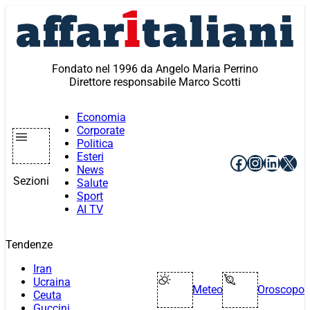
Vai
al
contenuto
Fondato nel 1996 da Angelo Maria Perrino
Direttore responsabile Marco Scotti
Economia
Corporate
Politica
Esteri
Facebook
Instagr
Linke
X
News
Sezioni
Salute
Sport
AI TV
Tendenze
Iran
Ucraina
Meteo
Oroscopo
Ceuta
Guccini