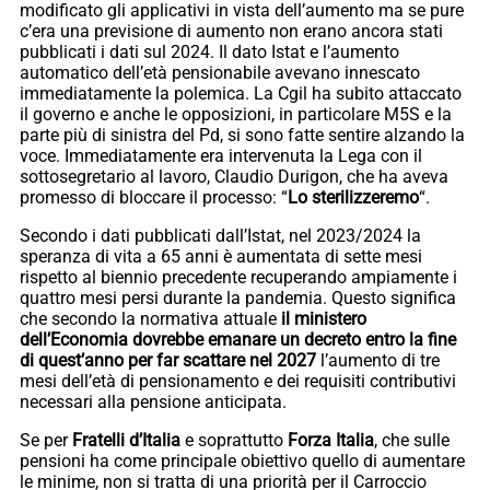
modificato gli applicativi in vista dell’aumento ma se pure
c’era una previsione di aumento non erano ancora stati
pubblicati i dati sul 2024. Il dato Istat e l’aumento
automatico dell’età pensionabile avevano innescato
immediatamente la polemica. La Cgil ha subito attaccato
il governo e anche le opposizioni, in particolare M5S e la
parte più di sinistra del Pd, si sono fatte sentire alzando la
voce. Immediatamente era intervenuta la Lega con il
sottosegretario al lavoro, Claudio Durigon, che ha aveva
promesso di bloccare il processo: “
Lo sterilizzeremo
“.
Secondo i dati pubblicati dall’Istat, nel 2023/2024 la
speranza di vita a 65 anni è aumentata di sette mesi
rispetto al biennio precedente recuperando ampiamente i
quattro mesi persi durante la pandemia. Questo significa
che secondo la normativa attuale
il ministero
dell’Economia dovrebbe emanare un decreto entro la fine
di quest’anno per far scattare nel 2027
l’aumento di tre
mesi dell’età di pensionamento e dei requisiti contributivi
necessari alla pensione anticipata.
Se per
Fratelli d’Italia
e soprattutto
Forza Italia
, che sulle
pensioni ha come principale obiettivo quello di aumentare
le minime, non si tratta di una priorità per il Carroccio