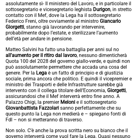
assolutamente sì- Il ministero del Lavoro, e in particolare il
sottosegretario e vicesegretario leghista
Durigon
, in stretto
contatto con il Mef, dove la Lega ha il sottosegretario
Federico Freni, oltre ovviamente al ministro
Giancarlo
Giorgetti
, stanno già lavorando per intervenire,
probabilmente dopo l’estate, e sterilizzare l’aumento
dell’età per andare in pensione.
Matteo Salvini ha fatto una battaglia per anni sul no
all’aumento per il ritiro dal lavoro
, nessuno dimenticherà
Quota 100 del 2028 del governo giallo-verde, e quindi non
può assolutamente permettere che accada una cosa del
genere. Per la
Lega
è un fatto di principio e di giustizia
sociale, prima ancora che politico. E quindi il vicepremier e
ministro dei Trasporti e delle Infrastrutture sarebbe già
intervento con il collega titolare dell’Economia,
Giorgetti
,
assicurandosi che il Mef interverrà entro fine anno. A
Palazzo Chigi, la premier
Meloni
e il sottosegretario
Giovanbattista Fazzolari
sanno perfettamente che su
questo punto la Lega non medierà e – spiegano fonti di
FdI – non si metteranno di traverso.
Non solo. C’è anche la prova scritta nero su bianco che il
governo interverrà come vuol fare la Lega. Quasi nessuno