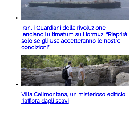
Iran, i Guardiani della rivoluzione
lanciano l’ultimatum su Hormuz: “Riaprirà
solo se gli Usa accetteranno le nostre
condizioni”
Villa Celimontana, un misterioso edificio
riaffiora dagli scavi