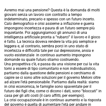
Avremo mai una pensione? Questa è la domanda di molti
giovani senza un lavoro con contratto a tempo
indeterminato, precario e spesso con un futuro incerto.
Calo demografico e crisi assieme a inflazione e guerra
impongono incertezza e paura di un futuro sempre più
inquietante. Poi aggiungiamoci gli annunci di una
intelligenza artificiale pronta a “rubarci” il lavoro e il gioco
è fatto. La tecnica doveva rendere la vita più semplice e
leggera e, al contrario, sembra porci in uno stato di
incertezza e difficoltà tale per cui depressione, ansia e
vuoto esistenziale in continuo aumento impongono
domande su quale futuro stiamo costruendo.
Una prospettiva c’è, e passa da una visione per cui la vita
torni a essere di tipo comunitario e non individualistico,
partiamo dalla questione delle pensioni e cerchiamo di
capire se ci sono altre soluzioni per il governo Meloni oltre
ad alzare l’età pensionabile. Partiamo dalla realtà: siamo
in crisi economica, le famiglie sono spaventate per il
futuro dei figli che, come ci dicono i dati, sono “bloccati” in
casa per gli alti costi (il caro affitti, per esempio).
La crisi occupazionale è in continuo aumento e la risposta
del governo è quella di aumentare l’età per andare in