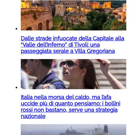
Dalle strade infuocate della Capitale alla
“Valle dell’Inferno” di Tivoli: una
passeggiata serale a Villa Gregoriana
Italia nella morsa del caldo, ma l’afa
uccide più di quanto pensiamo: i bollini
rossi non bastano, serve una strategia
nazionale