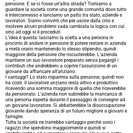
pensione. E se ci fosse un’altra strada? Torniamo a
guardare la società come una grande comunità dove tutto
è interconnesso e lanciamo un patto tra stato, aziende e
lavoratori. Siamo convinti che per uscire dalla crisi e
risolvere alcuni problemi vada cambiata la logica con cui
sino ad oggi si è proceduti.
L’idea è questa: lasciamo la scelta a una persona in
procinto di andare in pensione di potere restare in azienda
a metà orario mantenendo lo stesso stipendio, quindi
maggiore della pensione che riscuoterebbe. L’azienda
mantiene un suo lavoratore preparato senza pagargli i
contributi che andrebbero a coprire l’assunzione di un
giovane da affiancare all’anziano.
I vantaggi? Lo stato risparmia sulla pensione, quindi non
ha costi. Il lavoratore anziano resta attivo e produttivo
ricevendo una somma maggiore di quella che riceverebbe
da pensionato. L’azienda non subirebbe la mancanza di
una persona esperta durante il passaggio di consegne ad
un giovane lavoratore. Si abbatterebbe la disoccupazione
giovanile dando speranza di un futuro migliore a giovani e
famiglie.
Tutta la società ne trarrebbe vantaggio perchè sono i
ragazzi che spendono maggiormente e quindi si