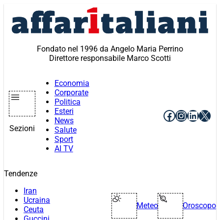
Vai
al
contenuto
Fondato nel 1996 da Angelo Maria Perrino
Direttore responsabile Marco Scotti
Economia
Corporate
Politica
Esteri
Facebook
Instagr
Linke
X
News
Sezioni
Salute
Sport
AI TV
Tendenze
Iran
Ucraina
Meteo
Oroscopo
Ceuta
Guccini