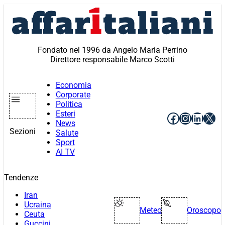
Vai
al
contenuto
Fondato nel 1996 da Angelo Maria Perrino
Direttore responsabile Marco Scotti
Economia
Corporate
Politica
Esteri
Facebook
Instagr
Linke
X
News
Sezioni
Salute
Sport
AI TV
Tendenze
Iran
Ucraina
Meteo
Oroscopo
Ceuta
Guccini