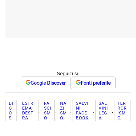
Seguici su
Google
Discover
Fonti preferite
DI
ESTR
FA
NA
SALVI
SAL
TER
G
EMA
SCI
ZI
NI
VINI
ROR
, 
, 
, 
, 
, 
, 
O
DEST
SM
SM
FACE
LEG
ISM
S
RA
O
O
BOOK
A
O