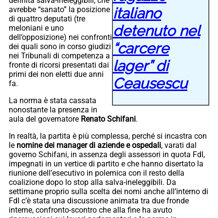
definita salva-ineleggibili, che
italiano
avrebbe “sanato” la posizione
di quattro deputati (tre
detenuto nel
meloniani e uno
dell’opposizione) nei confronti
“carcere
dei quali sono in corso giudizi
nei Tribunali di competenza a
lager” di
fronte di ricorsi presentati dai
primi dei non eletti due anni
Ceausescu
fa.
La norma è stata cassata
nonostante la presenza in
aula del governatore
Renato Schifani
.
In realtà, la partita è più complessa, perché si incastra con
le
nomine dei manager di aziende e ospedali
, varati dal
governo Schifani, in assenza degli assessori in quota FdI,
impegnati in un vertice di partito e che hanno disertato la
riunione dell’esecutivo in polemica con il resto della
coalizione dopo lo stop alla salva-ineleggibili. Da
settimane proprio sulla scelta dei nomi anche all’interno di
FdI c’è stata una discussione animata tra due fronde
interne, confronto-scontro che alla fine ha avuto