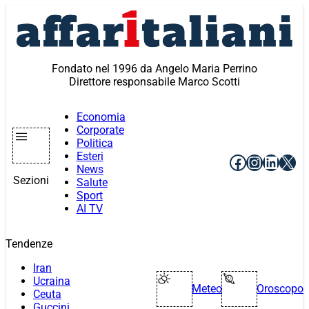
Vai
al
contenuto
Fondato nel 1996 da Angelo Maria Perrino
Direttore responsabile Marco Scotti
Economia
Corporate
Politica
Esteri
Facebook
Instagr
Linke
X
News
Sezioni
Salute
Sport
AI TV
Tendenze
Iran
Ucraina
Meteo
Oroscopo
Ceuta
Guccini