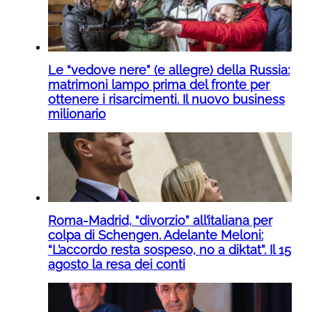
Le “vedove nere” (e allegre) della Russia:
matrimoni lampo prima del fronte per
ottenere i risarcimenti. Il nuovo business
milionario
Roma-Madrid, “divorzio” all’italiana per
colpa di Schengen. Adelante Meloni:
“L’accordo resta sospeso, no a diktat”. Il 15
agosto la resa dei conti