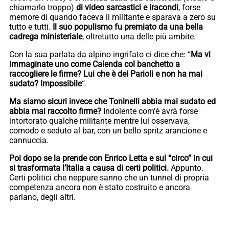
chiamarlo troppo)
di video sarcastici e iracondi
, forse
memore di quando faceva il militante e sparava a zero su
tutto e tutti.
Il suo populismo fu premiato da una bella
cadrega ministeriale
, oltretutto una delle più ambite.
Con la sua parlata da alpino ingrifato ci dice che: “
Ma vi
immaginate uno come Calenda col banchetto a
raccogliere le firme? Lui che è dei Parioli e non ha mai
sudato? Impossibile
“.
Ma siamo sicuri invece che Toninelli abbia mai sudato ed
abbia mai raccolto firme?
Indolente com’è avrà forse
intortorato qualche militante mentre lui osservava,
comodo e seduto al bar, con un bello spritz arancione e
cannuccia.
Poi dopo se la prende con Enrico Letta
e sul “circo” in cui
si trasformata l’Italia a causa di certi politici.
Appunto.
Certi politici che neppure sanno che un tunnel di propria
competenza ancora non è stato costruito e ancora
parlano, degli altri.