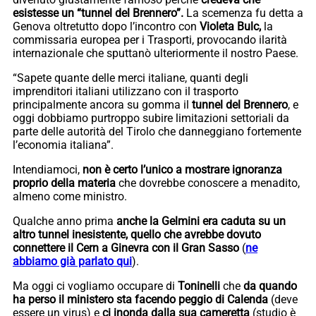
esistesse un “tunnel del Brennero”.
La scemenza fu detta a
Genova oltretutto dopo l’incontro con
Violeta Bulc,
la
commissaria europea per i Trasporti, provocando ilarità
internazionale che sputtanò ulteriormente il nostro Paese.
“Sapete quante delle merci italiane, quanti degli
imprenditori italiani utilizzano con il trasporto
principalmente ancora su gomma il
tunnel del Brennero
, e
oggi dobbiamo purtroppo subire limitazioni settoriali da
parte delle autorità del Tirolo che danneggiano fortemente
l’economia italiana”.
Intendiamoci,
non è certo l’unico a mostrare ignoranza
proprio della materia
che dovrebbe conoscere a menadito,
almeno come ministro.
Qualche anno prima
anche la Gelmini era caduta su un
altro tunnel inesistente, quello che avrebbe dovuto
connettere il Cern a Ginevra con il Gran Sasso
(
ne
abbiamo già parlato qui
).
Ma oggi ci vogliamo occupare di
Toninelli
che
da quando
ha perso il ministero sta facendo peggio di Calenda
(deve
essere un virus) e
ci inonda dalla sua cameretta
(studio è