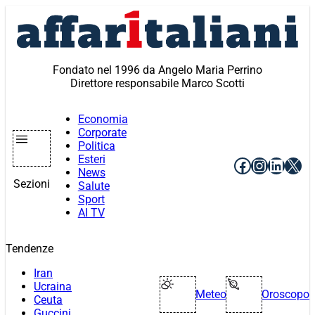
Vai
al
contenuto
Fondato nel 1996 da Angelo Maria Perrino
Direttore responsabile Marco Scotti
Economia
Corporate
Politica
Esteri
Facebook
Instagr
Linke
X
News
Sezioni
Salute
Sport
AI TV
Tendenze
Iran
Ucraina
Meteo
Oroscopo
Ceuta
Guccini