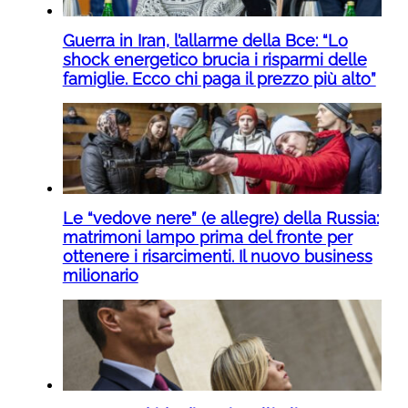
Guerra in Iran, l’allarme della Bce: “Lo
shock energetico brucia i risparmi delle
famiglie. Ecco chi paga il prezzo più alto”
Le “vedove nere” (e allegre) della Russia:
matrimoni lampo prima del fronte per
ottenere i risarcimenti. Il nuovo business
milionario