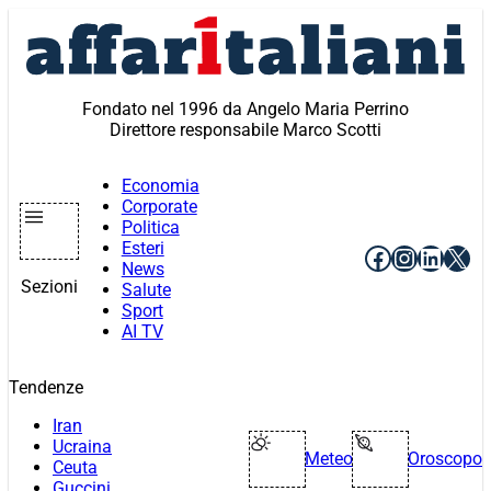
Vai
al
contenuto
Fondato nel 1996 da Angelo Maria Perrino
Direttore responsabile Marco Scotti
Economia
Corporate
Politica
Esteri
Facebook
Instagr
Linke
X
News
Sezioni
Salute
Sport
AI TV
Tendenze
Iran
Ucraina
Meteo
Oroscopo
Ceuta
Guccini