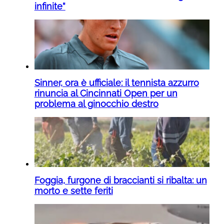
infinite”
Sinner, ora è ufficiale: il tennista azzurro
rinuncia al Cincinnati Open per un
problema al ginocchio destro
Foggia, furgone di braccianti si ribalta: un
morto e sette feriti