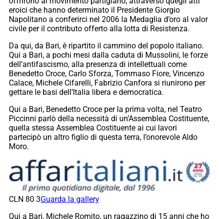
offrirono al movimento partigiano, attraverso quegli atti
eroici che hanno determinato il Presidente Giorgio
Napolitano a conferirci nel 2006 la Medaglia d’oro al valor
civile per il contributo offerto alla lotta di Resistenza.
Da qui, da Bari, è ripartito il cammino del popolo italiano.
Qui a Bari, a pochi mesi dalla caduta di Mussolini, le forze
dell’antifascismo, alla presenza di intellettuali come
Benedetto Croce, Carlo Sforza, Tommaso Fiore, Vincenzo
Calace, Michele Cifarelli, Fabrizio Canfora si riunirono per
gettare le basi dell’Italia libera e democratica.
Qui a Bari, Benedetto Croce per la prima volta, nel Teatro
Piccinni parlò della necessità di un’Assemblea Costituente,
quella stessa Assemblea Costituente ai cui lavori
partecipò un altro figlio di questa terra, l’onorevole Aldo
Moro.
CLN 80 3
Guarda la gallery
Qui a Bari, Michele Romito, un ragazzino di 15 anni che ho