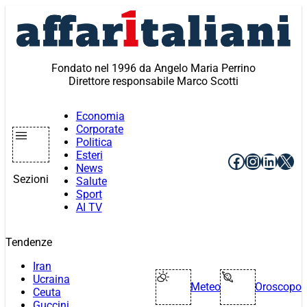
Vai
al
contenuto
Fondato nel 1996 da Angelo Maria Perrino
Direttore responsabile Marco Scotti
Economia
Corporate
Politica
Esteri
Facebook
Instagr
Linke
X
News
Sezioni
Salute
Sport
AI TV
Tendenze
Iran
Ucraina
Meteo
Oroscopo
Ceuta
Guccini