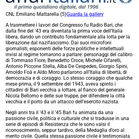
CNL Emiliano Mattarella (5)
Guarda la gallery
A trasmettere i lavori del Congresso fu Radio Bari, che
dalla fine del ‘43 era diventata la prima voce dell’Italia
libera, dando un contributo fondamentale alla lotta per la
liberazione dal nazifascismo. Dai suoi microfoni
giornalisti, esponenti delle forze politiche e intellettuali
invisi al regime tornarono a parlare: personaggi del calibro
di Tommaso Fiore, Benedetto Croce, Michele Cifarelli,
Antonio Piccone Stella, Alba De Cespedes, Giorgio Spini,
Arnoldo Foà e Aldo Moro parlarono all’Italia di libertà, di
democrazia e di coraggio. Lo stesso coraggio che qualche
mese prima, il 9 settembre del 1943, aveva spinto i
cittadini di Bari vecchia a lottare, al fianco del generale
Nicola Bellomo e delle sue truppe, per difendere la città
vecchia e il porto da un attacco dell’esercito nazista.
Negli anni tra il ‘43 e il ‘45 Bari fu animata da una
passione civile, politica e culturale che si tradusse in una
serie di episodi di Resistenza che le sono valsi il
riconoscimento, seppur tardivo, della Medaglia d’oro al
merito civile. Quella stessa passione civile è testimoniata