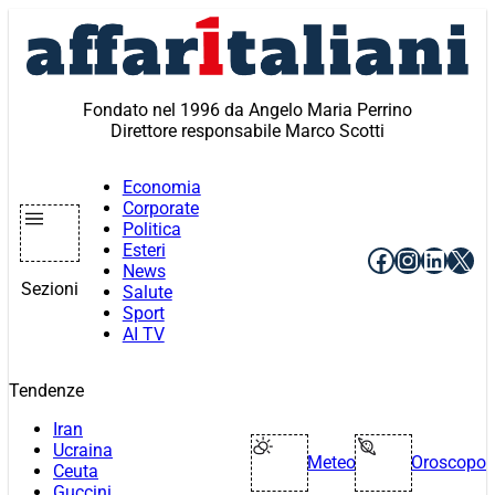
Vai
al
contenuto
Fondato nel 1996 da Angelo Maria Perrino
Direttore responsabile Marco Scotti
Economia
Corporate
Politica
Esteri
Facebook
Instagr
Linke
X
News
Sezioni
Salute
Sport
AI TV
Tendenze
Iran
Ucraina
Meteo
Oroscopo
Ceuta
Guccini