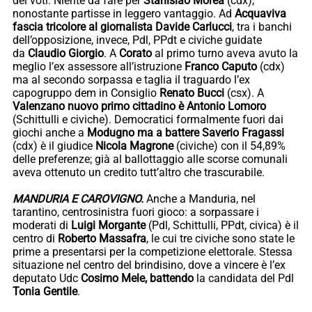
dei voti. Niente da fare per
Stanislao Morea
(cdx),
nonostante partisse in leggero vantaggio. Ad
Acquaviva
fascia tricolore al giornalista
Davide Carlucci
, tra i banchi
dell’opposizione, invece, Pdl, PPdt e civiche guidate
da
Claudio Giorgio
. A
Corato
al primo turno aveva avuto la
meglio l’ex assessore all’istruzione
Franco Caputo
(cdx)
ma al secondo sorpassa e taglia il traguardo l’ex
capogruppo dem in Consiglio
Renato Bucci
(csx). A
Valenzano nuovo primo cittadino è
Antonio Lomoro
(Schittulli e civiche). Democratici formalmente fuori dai
giochi anche a
Modugno ma a battere
Saverio Fragassi
(cdx) è il giudice
Nicola Magrone
(civiche) con il 54,89%
delle preferenze; già al ballottaggio alle scorse comunali
aveva ottenuto un credito tutt’altro che trascurabile.
MANDURIA E CAROVIGNO.
Anche a Manduria, nel
tarantino, centrosinistra fuori gioco: a sorpassare i
moderati di
Luigi Morgante
(Pdl, Schittulli, PPdt, civica) è il
centro di
Roberto Massafra
, le cui tre civiche sono state le
prime a presentarsi per la competizione elettorale. Stessa
situazione nel centro del brindisino, dove a vincere è l’ex
deputato Udc
Cosimo Mele, battendo
la candidata del Pdl
Tonia Gentile
.