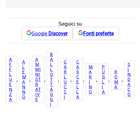
Seguici su
Google
Discover
Fonti preferite
B
A
A
A
A
C
C
F
M
L
S
L
A
A
M
P
F
MI
L
I
E
R
S
A
U
R
L
NI
O
N
M
L
C
R
G
O
, 
, 
, 
, 
, 
, 
, 
, 
, 
U
ST
T
D
A
U
E
I
L
M
E
R
T
A
N
C
L
N
I
A
N
AT
A
C
N
C
L
O
A
Z
IV
G
O
O
I
A
A
E
G
I