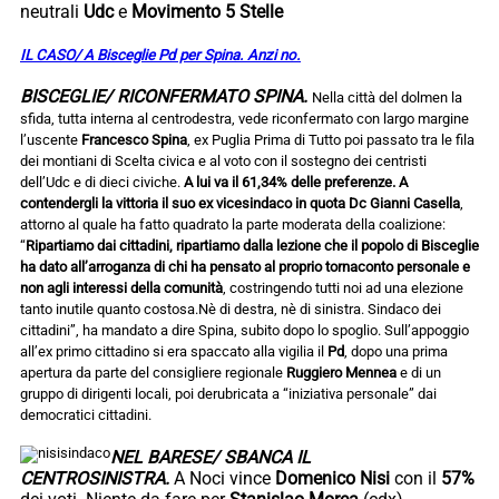
neutrali
Udc
e
Movimento 5 Stelle
IL CASO/ A Bisceglie Pd per Spina. Anzi no.
BISCEGLIE/ RICONFERMATO SPINA.
Nella città del dolmen la
sfida, tutta interna al centrodestra, vede riconfermato con largo margine
l’uscente
Francesco Spina
, ex Puglia Prima di Tutto poi passato tra le fila
dei montiani di Scelta civica e al voto con il sostegno dei centristi
dell’Udc e di dieci civiche.
A lui va il 61,34% delle preferenze. A
contendergli la vittoria il suo ex vicesindaco in quota Dc Gianni Casella
,
attorno al quale ha fatto quadrato la parte moderata della coalizione:
“
Ripartiamo dai cittadini, ripartiamo dalla lezione che il popolo di Bisceglie
ha dato all’arroganza di chi ha pensato al proprio tornaconto personale e
non agli interessi della comunità
, costringendo tutti noi ad una elezione
tanto inutile quanto costosa.Nè di destra, nè di sinistra. Sindaco dei
cittadini”, ha mandato a dire Spina, subito dopo lo spoglio. Sull’appoggio
all’ex primo cittadino si era spaccato alla vigilia il
Pd
, dopo una prima
apertura da parte del consigliere regionale
Ruggiero Mennea
e di un
gruppo di dirigenti locali, poi derubricata a “iniziativa personale” dai
democratici cittadini.
NEL BARESE/ SBANCA IL
CENTROSINISTRA.
A Noci vince
Domenico Nisi
con il
57%