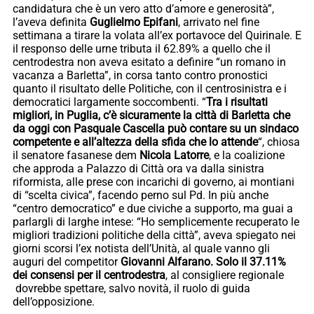
candidatura che è un vero atto d’amore e generosità”,
l’aveva definita
Guglielmo Epifani
, arrivato nel fine
settimana a tirare la volata all’ex portavoce del Quirinale. E
il responso delle urne tributa il 62.89% a quello che il
centrodestra non aveva esitato a definire “un romano in
vacanza a Barletta”, in corsa tanto contro pronostici
quanto il risultato delle Politiche, con il centrosinistra e i
democratici largamente soccombenti. “
Tra i risultati
migliori, in Puglia, c’è sicuramente la città di Barletta che
da oggi con Pasquale Cascella può contare su un sindaco
competente e all’altezza della sfida che lo attende
“, chiosa
il senatore fasanese dem
Nicola Latorre
, e la coalizione
che approda a Palazzo di Città ora va dalla sinistra
riformista, alle prese con incarichi di governo, ai montiani
di “scelta civica”, facendo perno sul Pd. In più anche
“centro democratico” e due civiche a supporto, ma guai a
parlargli di larghe intese: “Ho semplicemente recuperato le
migliori tradizioni politiche della città”, aveva spiegato nei
giorni scorsi l’ex notista dell’Unità, al quale vanno gli
auguri del competitor
Giovanni Alfarano. Solo il 37.11%
dei consensi per il centrodestra
, al consigliere regionale
dovrebbe spettare, salvo novità, il ruolo di guida
dell’opposizione.