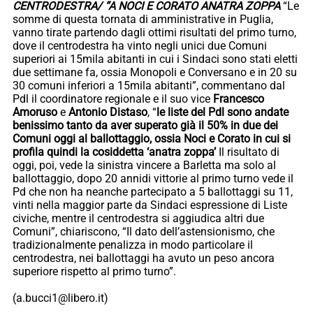
CENTRODESTRA/ “A NOCI E CORATO ANATRA ZOPPA
“Le
somme di questa tornata di amministrative in Puglia,
vanno tirate partendo dagli ottimi risultati del primo turno,
dove il centrodestra ha vinto negli unici due Comuni
superiori ai 15mila abitanti in cui i Sindaci sono stati eletti
due settimane fa, ossia Monopoli e Conversano e in 20 su
30 comuni inferiori a 15mila abitanti”, commentano dal
Pdl il coordinatore regionale e il suo vice
Francesco
Amoruso
e
Antonio Distaso
, “
le liste del Pdl sono andate
benissimo tanto da aver superato già il 50% in due dei
Comuni oggi al ballottaggio, ossia Noci e Corato in cui si
profila quindi la cosiddetta ‘anatra zoppa’
Il risultato di
oggi, poi, vede la sinistra vincere a Barletta ma solo al
ballottaggio, dopo 20 annidi vittorie al primo turno vede il
Pd che non ha neanche partecipato a 5 ballottaggi su 11,
vinti nella maggior parte da Sindaci espressione di Liste
civiche, mentre il centrodestra si aggiudica altri due
Comuni”, chiariscono, “Il dato dell’astensionismo, che
tradizionalmente penalizza in modo particolare il
centrodestra, nei ballottaggi ha avuto un peso ancora
superiore rispetto al primo turno”.
(a.bucci1@libero.it)