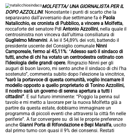
MOLFETTA/ UNA GIORNALISTA PER IL
DOPO AZZOLLINI
. Nonostante i punti di scarto che la
separavano dall’avversario due settimane fa è
Paola
Natalicchio, ex cronista di Pubblico, a vincere a Molfetta
,
roccaforte del senatore Pdl
Antonio Azzollini
, nella quale il
centrosinistra non vinceva dall’ultima consiliatura di
Guglielmo Minervini
. A lei il 54,89% dei voti, battendo il
presidente uscente del Consiglio comunale
Ninni
Camporeale, fermo al 45,11%
: “
Adesso sarò il sindaco di
tutti, anche di chi ha votato un centrodestra ostinato con
l’ideologia delle grandi opere.
Ringrazio Ninnì per gli
auguri di buon lavoro, mi sento anche il sindaco di chi l’ha
sostenuto”, commenta subito dopo l’elezione la vincitrice,
“sarò la portavoce di questa comunità, voglio incarnare il
modello opposto a quello proprietario di Tonino Azzollini,
il nostro sarà un governo di serena apertura a tutti i
cittadini”
. E sul futuro imminente: “Poggio la penna sul
tavolo e mi metto a lavorare per la nuova Molfetta già a
partire da questa estate, dobbiamo immaginare un
programma di piccoli eventi che attraversi la città fin nelle
periferie”. A far convergere su di lei le proprie preferenze
anche
Gianni Porta di Rifondazione e Bepi Maralfa
, uscito
dal primo turno con quasi il 9% dei consensi. Restati