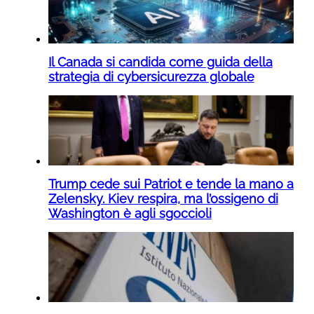
Il Canada si candida come guida della
strategia di cybersicurezza globale
Trump cede sui Patriot e tende la mano a
Zelensky. Kiev respira, ma l’ossigeno di
Washington è agli sgoccioli