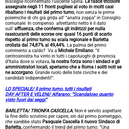
Bisceglie riconfermato l’uscente Spina.
Le fasce tricolore
assegnate negli 11 fronti pugliesi al voto in molti casi
ribaltano i risultati del primo turno
, non senza le prime
polemiche di chi già grida all’ “anatra zoppa” in Consiglio
comunale. In compenso altrettanto netto è il dato
sull’
affluenza, che conferma gli indirizzi per nulla
rassicuranti delle scorse ore: quasi 16 punti di scarto
rispetto al primo turno su scala regionale e
Barletta
crollata dal 74,87% al 49,44%
. La palma del primo
commento a caldo? Va a
Michele Emiliano
: “Il
centrosinistra ha vinto in tutti i capoluoghi di provincia
d’Italia dove si votava,
la nostra forza sono i sindaci e gli
amministratori locali, speriamo che a Roma i soliti noti se
ne accorgano
. Grande ruolo delle liste civiche e dei
candidati indipendenti!”.
LO SPECIALE/ Il primo turno, tutti i risultati
DAY AFTER E VELENI/ Alfarano: “Scandaloso quanto
visto fuori dai seggi”
BARLETTA/ TRIONFA CASCELLA.
Non è servito aspettare
la fine dello scrutinio per capire, sin dal primo pomeriggio,
che sarebbe stato
Pasquale Cascella il nuovo Sindaco di
Barletta,
confermando il trend del primo turno: “Una