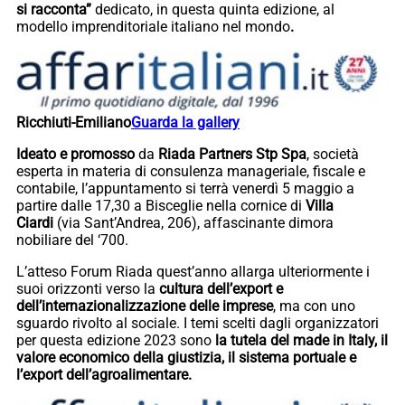
si racconta”
dedicato, in questa quinta edizione, al
modello imprenditoriale italiano nel mondo
.
Ricchiuti-Emiliano
Guarda la gallery
Ideato e promosso
da
Riada Partners Stp Spa
, società
esperta in materia di consulenza manageriale, fiscale e
contabile, l’appuntamento si terrà venerdì 5 maggio a
partire dalle 17,30 a Bisceglie nella cornice di
Villa
Ciardi
(via Sant’Andrea, 206), affascinante dimora
nobiliare del ‘700.
L’atteso Forum Riada quest’anno allarga ulteriormente i
suoi orizzonti verso la
cultura dell’export e
dell’internazionalizzazione delle imprese
, ma con uno
sguardo rivolto al sociale. I temi scelti dagli organizzatori
per questa edizione 2023 sono
la tutela del made in Italy, il
valore economico della giustizia, il sistema portuale e
l’export dell’agroalimentare.