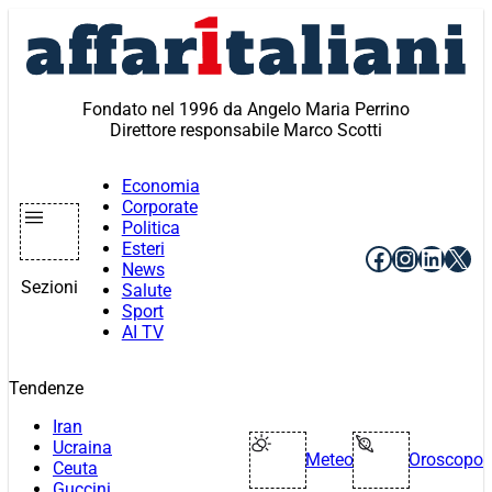
Vai
al
contenuto
Fondato nel 1996 da Angelo Maria Perrino
Direttore responsabile Marco Scotti
Economia
Corporate
Politica
Esteri
Facebook
Instagr
Linke
X
News
Sezioni
Salute
Sport
AI TV
Tendenze
Iran
Ucraina
Meteo
Oroscopo
Ceuta
Guccini