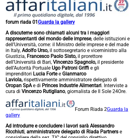
forum riada 01
Guarda la gallery
A discuterne sono chiamati alcuni tra i maggiori
rappresentanti del mondo delle imprese
, delle istituzioni e
dell’Università, come: il Ministro delle imprese e del made
in Italy,
Adolfo Urso,
il sottosegretario e viceministro alla
Giustizia,
Francesco Paolo Sisto,
il prorettore
dell’Università di Bari,
Vincenzo Spagnolo,
il presidente
dell’Autorità Portuale
Ugo Patroni Griffi
e gli
imprenditori
Lucia Forte
e
Gianmarco
Laviola,
rispettivamente amministratore delegato di
Oropan SpA
e di
Princes Industrie Alimentari
. Interviste a
cura di
Vincenzo Rutigliano
, giornalista de Il Sole 24Ore.
Forum Riada 2
Guarda la
gallery
Ad introdurre e concludere i lavori sarà Alessandro
Ricchiuti
,
amministratore delegato di Riada Partners
e
consigliere della sez. TIC del consiglio direttivo