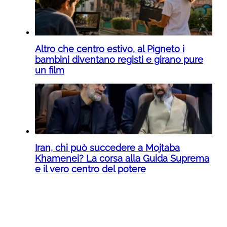
Altro che centro estivo, al Pigneto i
bambini diventano registi e girano pure
un film
Iran, chi può succedere a Mojtaba
Khamenei? La corsa alla Guida Suprema
e il vero centro del potere