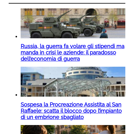
Russia, la guerra fa volare gli stipendi ma
manda in crisi le aziende: il paradosso
dell’economia di guerra
Sospesa la Procreazione Assistita al San
Raffaele: scatta il blocco dopo l’impianto
di un embrione sbagliato