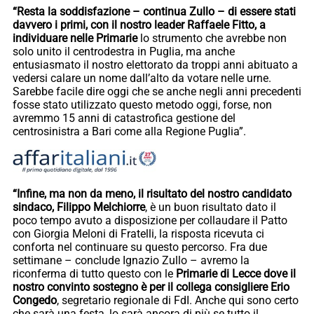
“Resta la soddisfazione – continua Zullo – di essere stati
davvero i primi, con il nostro leader Raffaele Fitto, a
individuare nelle Primarie
lo strumento che avrebbe non
solo unito il centrodestra in Puglia, ma anche
entusiasmato il nostro elettorato da troppi anni abituato a
vedersi calare un nome dall’alto da votare nelle urne.
Sarebbe facile dire oggi che se anche negli anni precedenti
fosse stato utilizzato questo metodo oggi, forse, non
avremmo 15 anni di catastrofica gestione del
centrosinistra a Bari come alla Regione Puglia”.
“Infine, ma non da meno, il risultato del nostro candidato
sindaco, Filippo Melchiorre
, è un buon risultato dato il
poco tempo avuto a disposizione per collaudare il Patto
con Giorgia Meloni di Fratelli, la risposta ricevuta ci
conforta nel continuare su questo percorso. Fra due
settimane – conclude Ignazio Zullo – avremo la
riconferma di tutto questo con le
Primarie di Lecce dove il
nostro convinto sostegno è per il collega consigliere Erio
Congedo
, segretario regionale di FdI. Anche qui sono certo
che sarà una festa, lo sarà ancora di più se tutto il