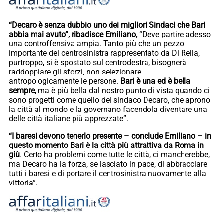
“Decaro è senza dubbio uno dei migliori Sindaci che Bari
abbia mai avuto”, ribadisce Emiliano,
“Deve partire adesso
una controffensiva ampia. Tanto più che un pezzo
importante del centrosinistra rappresentato da Di Rella,
purtroppo, si è spostato sul centrodestra, bisognerà
raddoppiare gli sforzi, non selezionare
antropologicamente le persone.
Bari è una ed è bella
sempre
, ma è più bella dal nostro punto di vista quando ci
sono progetti come quello del sindaco Decaro, che aprono
la città al mondo e la governano facendola diventare una
delle città italiane più apprezzate”.
“I baresi devono tenerlo presente – conclude Emiliano – in
questo momento Bari è la città più attrattiva da Roma in
giù
. Certo ha problemi come tutte le città, ci mancherebbe,
ma Decaro ha la forza, se lasciato in pace, di abbracciare
tutti i baresi e di portare il centrosinistra nuovamente alla
vittoria”.