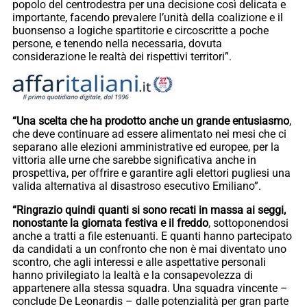
popolo del centrodestra per una decisione così delicata e
importante, facendo prevalere l’unità della coalizione e il
buonsenso a logiche spartitorie e circoscritte a poche
persone, e tenendo nella necessaria, dovuta
considerazione le realtà dei rispettivi territori”.
“Una scelta che ha prodotto anche un grande entusiasmo
,
che deve continuare ad essere alimentato nei mesi che ci
separano alle elezioni amministrative ed europee, per la
vittoria alle urne che sarebbe significativa anche in
prospettiva, per offrire e garantire agli elettori pugliesi una
valida alternativa al disastroso esecutivo Emiliano”.
“Ringrazio quindi quanti si sono recati in massa ai seggi,
nonostante la giornata festiva e il freddo
, sottoponendosi
anche a tratti a file estenuanti. E quanti hanno partecipato
da candidati a un confronto che non è mai diventato uno
scontro, che agli interessi e alle aspettative personali
hanno privilegiato la lealtà e la consapevolezza di
appartenere alla stessa squadra. Una squadra vincente –
conclude De Leonardis – dalle potenzialità per gran parte