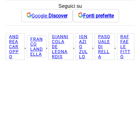
Seguici su
Google
Discover
Fonti preferite
AND
GIANNI
IGN
PASQ
RAF
FRAN
REA
COLA
AZI
UALE
FAE
CO
, 
, 
, 
, 
, 
CAR
DE
O
DI
LE
LAND
OPP
LEONA
ZUL
RELL
FITT
ELLA
O
RDIS
LO
A
O