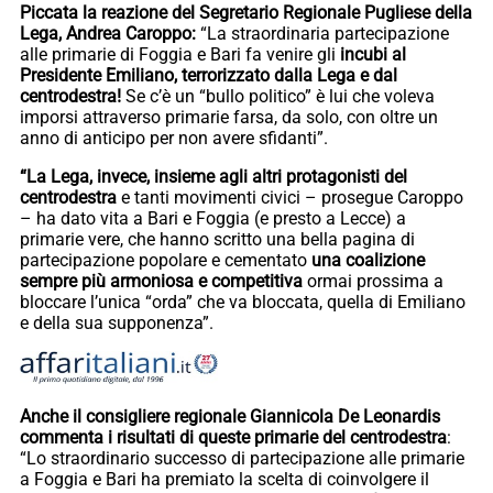
Piccata la reazione del Segretario Regionale Pugliese della
Lega, Andrea Caroppo:
“La straordinaria partecipazione
alle primarie di Foggia e Bari fa venire gli
incubi al
Presidente Emiliano, terrorizzato dalla Lega e dal
centrodestra!
Se c’è un “bullo politico” è lui che voleva
imporsi attraverso primarie farsa, da solo, con oltre un
anno di anticipo per non avere sfidanti”.
“La Lega, invece, insieme agli altri protagonisti del
centrodestra
e tanti movimenti civici – prosegue Caroppo
– ha dato vita a Bari e Foggia (e presto a Lecce) a
primarie vere, che hanno scritto una bella pagina di
partecipazione popolare e cementato
una coalizione
sempre più armoniosa e competitiva
ormai prossima a
bloccare l’unica “orda” che va bloccata, quella di Emiliano
e della sua supponenza”.
Anche il consigliere regionale Giannicola De Leonardis
commenta i risultati di queste primarie del centrodestra
:
“Lo straordinario successo di partecipazione alle primarie
a Foggia e Bari ha premiato la scelta di coinvolgere il