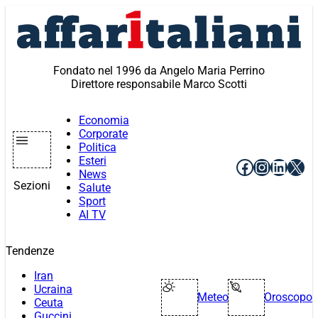
Vai
al
contenuto
Fondato nel 1996 da Angelo Maria Perrino
Direttore responsabile Marco Scotti
Economia
Corporate
Politica
Esteri
Facebook
Instagr
Linke
X
News
Sezioni
Salute
Sport
AI TV
Tendenze
Iran
Ucraina
Meteo
Oroscopo
Ceuta
Guccini